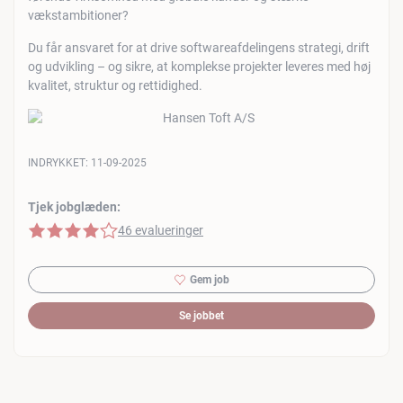
vækstambitioner?
Du får ansvaret for at drive softwareafdelingens strategi, drift
og udvikling – og sikre, at komplekse projekter leveres med høj
kvalitet, struktur og rettidighed.
INDRYKKET:
11-09-2025
Tjek jobglæden:
4 af 5 stjerner
46 evalueringer
Gem job
Se jobbet