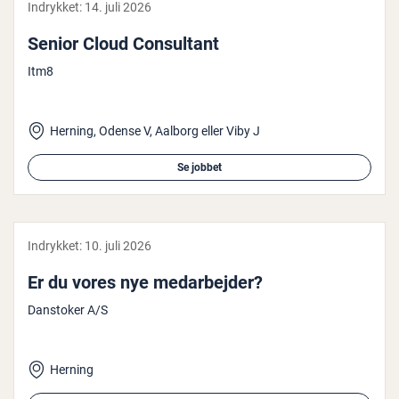
Indrykket:
14. juli 2026
Senior Cloud Con­sul­tant
Itm8
Herning, Odense V, Aalborg eller Viby J
Se jobbet
Indrykket:
10. juli 2026
Er du vores nye me­d­ar­bej­der?
Danstoker A/S
Herning