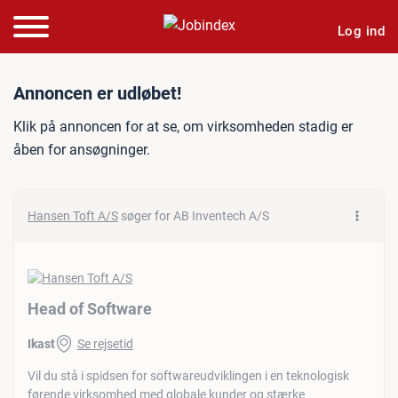
Log ind
Jobannonce: Head of Soft
Annoncen er udløbet!
Klik på annoncen for at se, om virksomheden stadig er
åben for ansøgninger.
Hansen Toft A/S
søger for AB Inventech A/S
Head of Software
Ikast
Se rejsetid
Vil du stå i spidsen for softwareudviklingen i en teknologisk
førende virksomhed med globale kunder og stærke