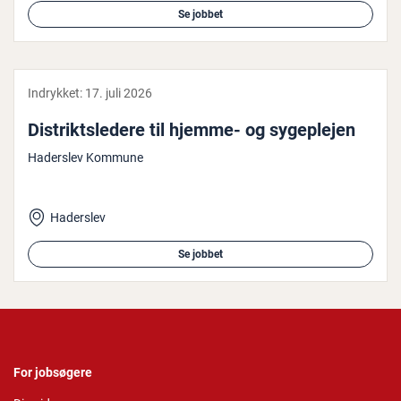
Se jobbet
Indrykket:
17. juli 2026
Di­strikt­s­le­de­re til hjemme- og sy­geplej­en
Haderslev Kommune
Haderslev
Se jobbet
For jobsøgere