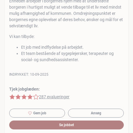
Enheden arbejder i borgernes hjem med at understøtte
borgeren i hurtigst muligt at vende tilbage til et liv med mindst
mulig afhængighed af kommunen. Omdrejningspunktet er
borgernes egne oplevelser af deres behov, ønsker og mål for et
selvstændigt liv.
Vi kan tilbyde:
Et job med indflydelse på arbejdet.
Et team bestående af sygeplejersker, terapeuter og
social- og sundhedsassistenter.
INDRYKKET:
10-09-2025
Tjek jobglæden:
4 af 5 stjerner
287 evalueringer
Gem job
Ansøg
Se jobbet