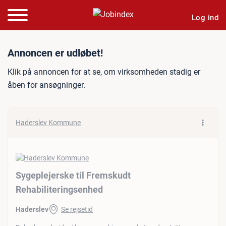
Log ind
Jobannonce: Sygeplejerske
Annoncen er udløbet!
Klik på annoncen for at se, om virksomheden stadig er
åben for ansøgninger.
Haderslev Kommune
Sygeplejerske til Fremskudt
Rehabiliteringsenhed
Haderslev
Se rejsetid