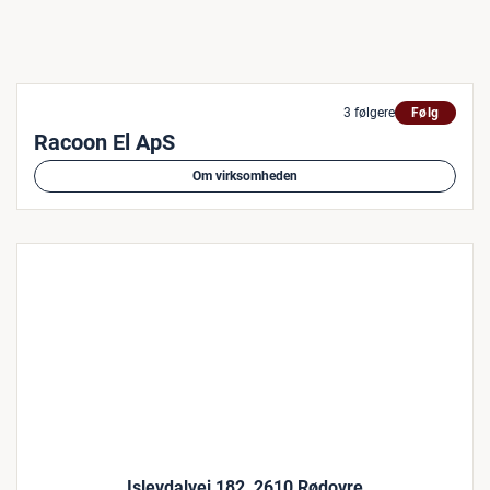
3 følgere
Følg
Racoon El ApS
Om virksomheden
Islevdalvej 182, 2610 Rødovre