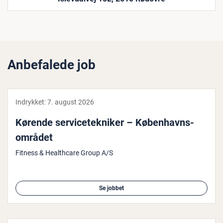
Anbefalede job
Indrykket:
7. august 2026
Kørende ser­vi­ce­tek­ni­ker – Kø­ben­havns­
om­rå­det
Fitness & Healthcare Group A/S
Se jobbet