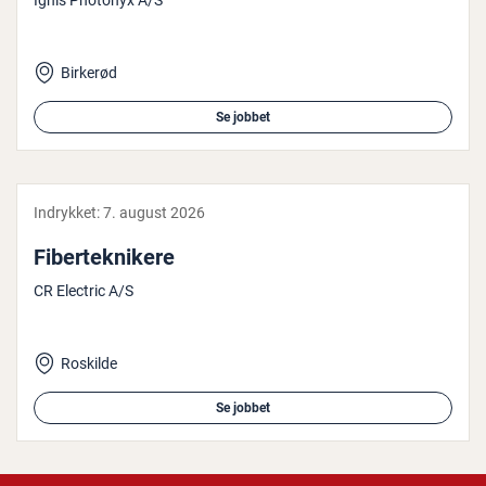
Ignis Photonyx A/S
Birkerød
Se jobbet
Indrykket:
7. august 2026
Fi­ber­tek­ni­ke­re
CR Electric A/S
Roskilde
Se jobbet