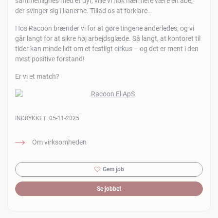
sammenlignes med et dyr, ville vi nok nærmere være en abe,
der svinger sig i lianerne. Tillad os at forklare…
Hos Racoon brænder vi for at gøre tingene anderledes, og vi
går langt for at sikre høj arbejdsglæde. Så langt, at kontoret til
tider kan minde lidt om et festligt cirkus – og det er ment i den
mest positive forstand!
Er vi et match?
INDRYKKET:
05-11-2025
Om virksomheden
Gem job
Se jobbet