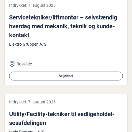
Indrykket:
7. august 2026
Ser­vi­ce­tek­ni­ker/lift­montør – selv­stæn­dig
hverdag med mekanik, teknik og kun­de­
kon­takt
Elektro Gruppen A/S
Roskilde
Se jobbet
Indrykket:
7. august 2026
Utility/Facility-tekniker til ved­li­ge­hol­del­
ses­af­de­lin­gen