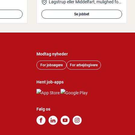
Løgstrup eller Middelfart, mulighed for hjemmearbejde
Se jobbet
Modtag nyheder
For jobsøgere
For arbejdsgivere
Hent job-apps
Følg os