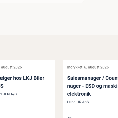
. august 2026
Indrykket:
6. august 2026
sælger hos LKJ Biler
Sa­les­ma­na­ger / Co­un
/S
na­ger - ESD og maskin
elek­tro­nik
VEJEN A/S
Lund HR ApS