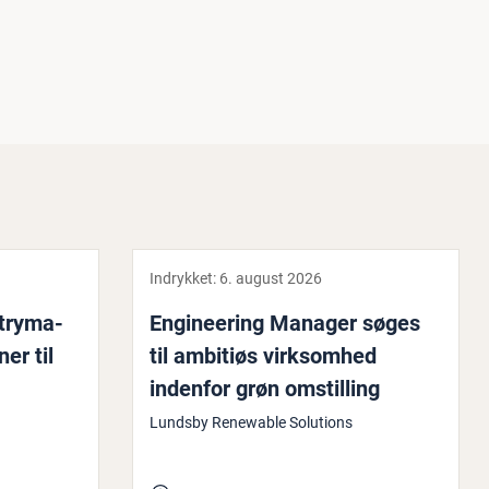
Indrykket:
6. august 2026
­try­ma­
En­gi­ne­e­ring Manager søges
er til
til ambitiøs virk­som­hed
indenfor grøn om­stil­ling
Lundsby Renewable Solutions