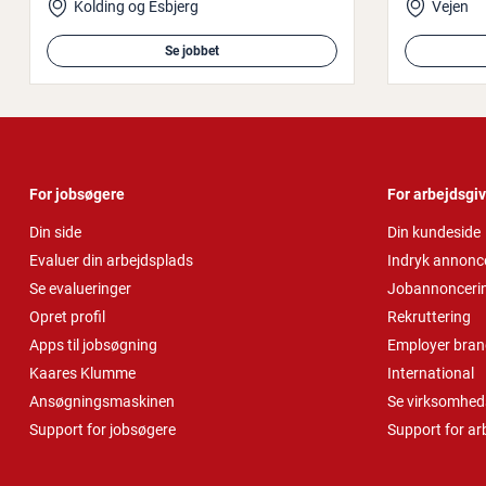
Kolding og Esbjerg
Vejen
Se jobbet
For jobsøgere
For arbejdsgi
Din side
Din kundeside
Evaluer din arbejdsplads
Indryk annonc
Se evalueringer
Jobannonceri
Opret profil
Rekruttering
Apps til jobsøgning
Employer bran
Kaares Klumme
International
Ansøgningsmaskinen
Se virksomheds
Support for jobsøgere
Support for ar