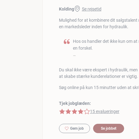
Kolding
Se rejsetid
Mulighed for at kombinere dit salgstalent 
en markedsleder inden for hydraulik.
Hos os handler det ikke kun om at 
en forskel.
Du skal ikke være ekspert i hydraulik, men B
at skabe stærke kunderelationer er vigtig.
Søg online på kun 15 minutter uden at skr
Tjek jobglæden:
4 af 5 stjerner
15 evalueringer
Gem job
Se jobbet