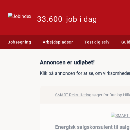
33.600
job i dag
Jobsøgning
Arbejdspladser
Test dig selv
Gui
Jobannonce: Energisk salg
Annoncen er udløbet!
Klik på annoncen for at se, om virksomheden
SMART Rekruttering
søger for Dunlop Hifl
Energisk salgskonsulent til sal