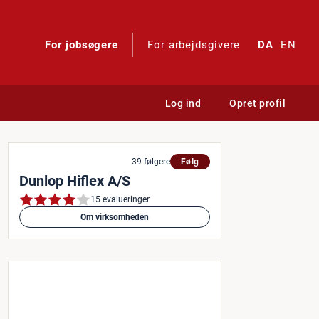
For jobsøgere
For arbejdsgivere
DA
EN
Log ind
Opret profil
iske industrikomponenter
39 følgere
Følg
Dunlop Hiflex A/S
15 evalueringer
Om virksomheden