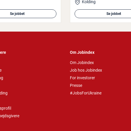
Kolding
Se jobbet
Se jobbet
vere
Om Jobindex
Om Jobindex
e
Job hos Jobindex
ng
For investorer
Presse
ding
#JobsForUkraine
profil
bejdsgivere