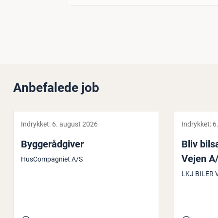
Anbefalede job
Indrykket:
6. august 2026
Indrykket:
6
Byg­ge­rå­d­gi­ver
Bliv bil
Vejen A
HusCompagniet A/S
LKJ BILER 