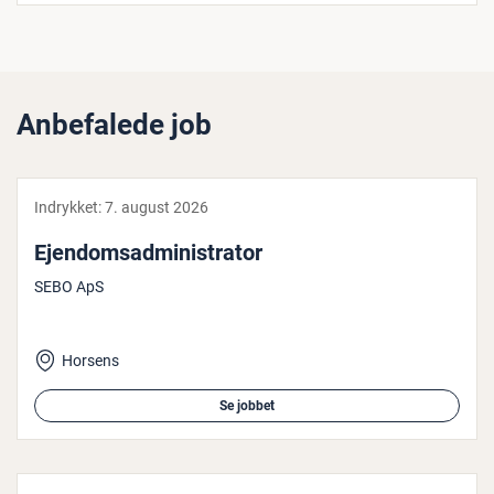
Anbefalede job
Indrykket:
7. august 2026
Ejen­domsad­mi­ni­stra­tor
SEBO ApS
Horsens
Se jobbet