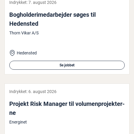
Indrykket:
7. august 2026
Bog­hol­de­ri­me­d­ar­bej­der søges til
Hedensted
Thorn Vikar A/S
Hedensted
Se jobbet
Indrykket:
6. august 2026
Projekt Risk Manager til vo­lu­men­pro­jek­ter­
ne
Energinet