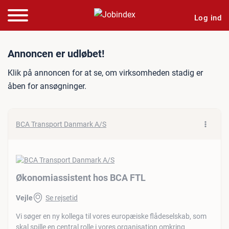
Log ind
Jobannonce: Økonomiassi
Annoncen er udløbet!
Klik på annoncen for at se, om virksomheden stadig er
åben for ansøgninger.
BCA Transport Danmark A/S
Økonomiassistent hos BCA FTL
Vejle
Se rejsetid
Vi søger en ny kollega til vores europæiske flådeselskab, som
skal spille en central rolle i vores organisation omkring