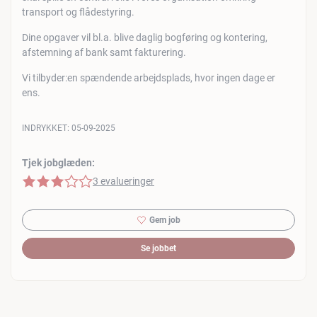
transport og flådestyring.
Dine opgaver vil bl.a. blive daglig bogføring og kontering,
afstemning af bank samt fakturering.
Vi tilbyder:en spændende arbejdsplads, hvor ingen dage er
ens.
INDRYKKET:
05-09-2025
Tjek jobglæden:
3 af 5 stjerner
3 evalueringer
Gem job
Se jobbet