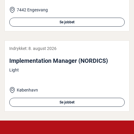
7442 Engesvang
Se jobbet
Indrykket:
8. august 2026
Im­ple­men­ta­tion Manager (NORDICS)
Light
København
Se jobbet