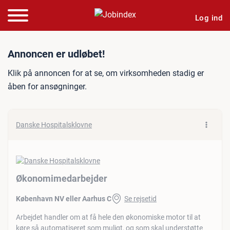
Log ind
Jobannonce: Økonomimeda
Annoncen er udløbet!
Klik på annoncen for at se, om virksomheden stadig er
åben for ansøgninger.
Danske Hospitalsklovne
Økonomimedarbejder
København NV eller Aarhus C
Se rejsetid
Arbejdet handler om at få hele den økonomiske motor til at
køre så automatiseret som muligt, og som skal understøtte