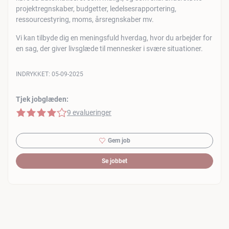
projektregnskaber, budgetter, ledelsesrapportering,
ressourcestyring, moms, årsregnskaber mv.
Vi kan tilbyde dig en meningsfuld hverdag, hvor du arbejder for
en sag, der giver livsglæde til mennesker i svære situationer.
INDRYKKET:
05-09-2025
Tjek jobglæden:
4 af 5 stjerner
9 evalueringer
Gem job
Se jobbet