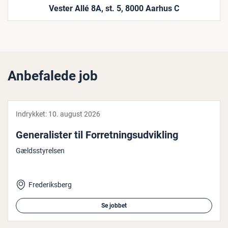
Vester Allé 8A, st. 5, 8000 Aarhus C
Anbefalede job
Indrykket:
10. august 2026
Ge­ne­ra­li­ster til For­ret­nings­ud­vik­ling
Gældsstyrelsen
Frederiksberg
Se jobbet