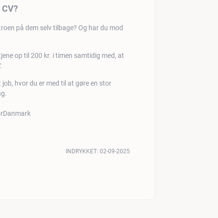
t CV?
 troen på dem selv tilbage? Og har du mod
e op til 200 kr. i timen samtidig med, at
.
job, hvor du er med til at gøre en stor
ng.
INDRYKKET:
02-09-2025