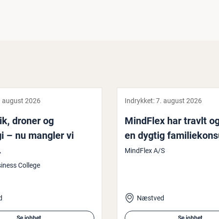
. august 2026
Indrykket:
7. august 2026
nik, droner og
MindFlex har travlt o
i – nu mangler vi
en dygtig fa­mi­lie­kon­s
.
MindFlex A/S
iness College
d
Næstved
Se jobbet
Se jobbet