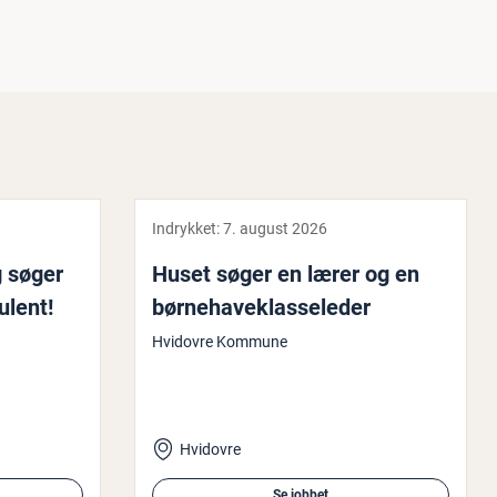
Indrykket:
7. august 2026
g søger
Huset søger en lærer og en
u­lent!
bør­ne­ha­ve­klas­se­le­der
Hvidovre Kommune
Hvidovre
Se jobbet