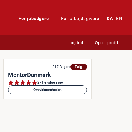
For jobsøgere
For arbejdsgivere
DA
EN
Log ind
Opret profil
 eller deltidsjob med mening,
217 følgere
Følg
MentorDanmark
271 evalueringer
Om virksomheden