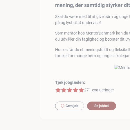
mening, der samtidig styrker di
Skal du være med til at give børn og unge
på og lyst til at undervise?
Som mentor hos MentorDanmark kan du tjen
du udvikler din faglighed og booster dit CV
Hos os får du et meningsfuldt og fleksibelt 
forskel for mange børn og unges skolega
Tjek jobglæden:
5 af 5 stjerner
271 evalueringer
Gem job
Se jobbet