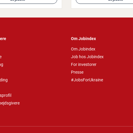
vere
Om Jobindex
Om Jobindex
e
Job hos Jobindex
ng
For investorer
Presse
ding
#JobsForUkraine
profil
bejdsgivere