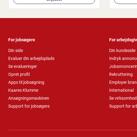
For jobsøgere
For arbejdsgi
Din side
Din kundeside
Evaluer din arbejdsplads
Indryk annonc
Se evalueringer
Jobannonceri
Opret profil
Rekruttering
Apps til jobsøgning
Employer bran
Kaares Klumme
International
Ansøgningsmaskinen
Se virksomheds
Support for jobsøgere
Support for ar