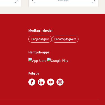
Modtag nyheder
For jobsøgere
For arbejdsgivere
Hent job-apps
Følg os