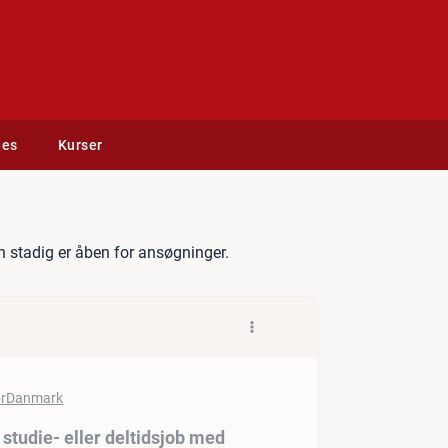
des
Kurser
 efter et fleksibelt studie-
 stadig er åben for ansøgninger.
t studie- eller deltidsjob med