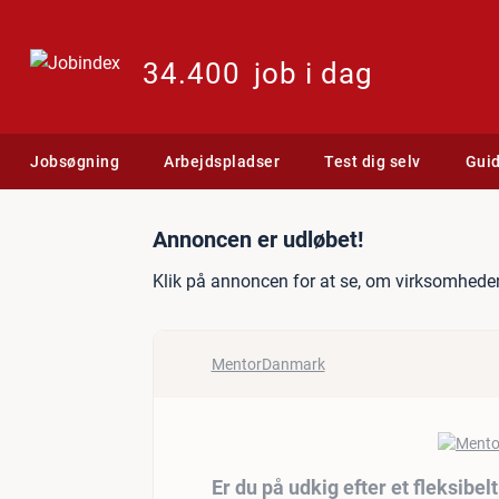
34.400
job i dag
Jobsøgning
Arbejdspladser
Test dig selv
Gui
Jobannonce: Er du på udkig
Annoncen er udløbet!
Klik på annoncen for at se, om virksomheden
MentorDanmark
Er du på udkig efter et fleksibel