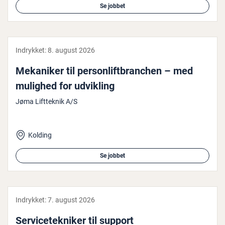
Se jobbet
Indrykket:
8. august 2026
Mekaniker til per­son­lift­bran­chen – med
mulighed for udvikling
Jøma Liftteknik A/S
Kolding
Se jobbet
Indrykket:
7. august 2026
Ser­vi­ce­tek­ni­ker til support