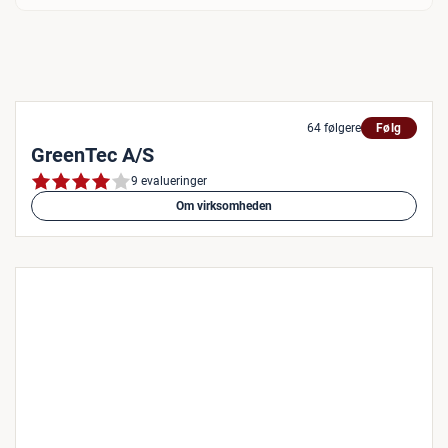
64 følgere
Følg
GreenTec A/S
9 evalueringer
Om virksomheden