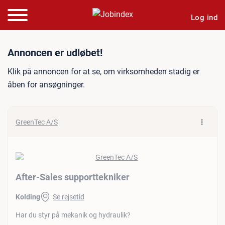
Log ind
Jobannonce: After-Sales s
Annoncen er udløbet!
Klik på annoncen for at se, om virksomheden stadig er
åben for ansøgninger.
GreenTec A/S
After-Sales supporttekniker
Kolding
Se rejsetid
Har du styr på mekanik og hydraulik?