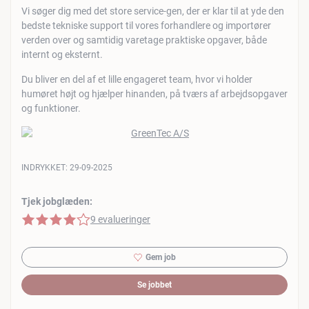
Vi søger dig med det store service-gen, der er klar til at yde den
bedste tekniske support til vores forhandlere og importører
verden over og samtidig varetage praktiske opgaver, både
internt og eksternt.
Du bliver en del af et lille engageret team, hvor vi holder
humøret højt og hjælper hinanden, på tværs af arbejdsopgaver
og funktioner.
INDRYKKET:
29-09-2025
Tjek jobglæden:
4 af 5 stjerner
9 evalueringer
Gem job
Se jobbet