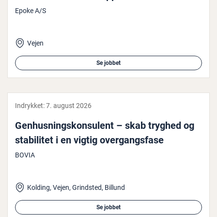
Epoke A/S
Vejen
Se jobbet
Indrykket:
7. august 2026
Gen­hus­nings­kon­su­lent – skab tryghed og
sta­bi­li­tet i en vigtig over­gangs­fa­se
BOVIA
Kolding, Vejen, Grindsted, Billund
Se jobbet