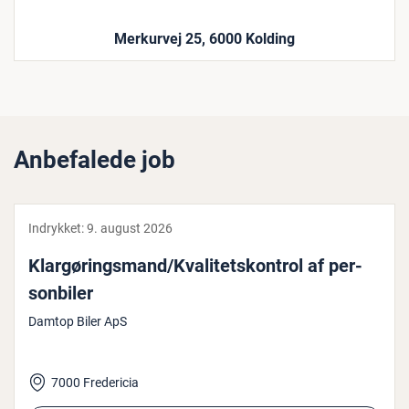
Merkurvej 25, 6000 Kolding
Anbefalede job
Indrykket:
9. august 2026
Kl­ar­gø­rings­mand/Kva­li­tets­kon­trol af per­
son­bi­ler
Damtop Biler ApS
7000 Fredericia