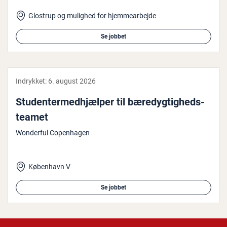
Glostrup og mulighed for hjemmearbejde
Se jobbet
Indrykket:
6. august 2026
Stu­den­ter­med­hjæl­per til bæ­re­dyg­tig­heds­
tea­met
Wonderful Copenhagen
København V
Se jobbet