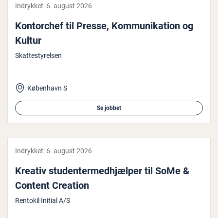
Indrykket:
6. august 2026
Kon­tor­chef til Presse, Kom­mu­ni­ka­tion og
Kultur
Skattestyrelsen
København S
Se jobbet
Indrykket:
6. august 2026
Kreativ stu­den­ter­med­hjæl­per til SoMe &
Content Creation
Rentokil Initial A/S