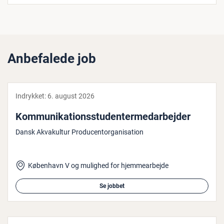
Anbefalede job
Indrykket:
6. august 2026
Kom­mu­ni­ka­tions­stu­den­ter­me­d­ar­bej­der
Dansk Akvakultur Producentorganisation
København V og mulighed for hjemmearbejde
Se jobbet