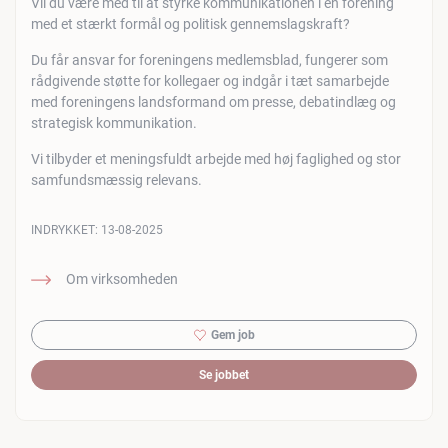
Vil du være med til at styrke kommunikationen i en forening
med et stærkt formål og politisk gennemslagskraft?
Du får ansvar for foreningens medlemsblad, fungerer som
rådgivende støtte for kollegaer og indgår i tæt samarbejde
med foreningens landsformand om presse, debatindlæg og
strategisk kommunikation.
Vi tilbyder et meningsfuldt arbejde med høj faglighed og stor
samfundsmæssig relevans.
INDRYKKET:
13-08-2025
Om virksomheden
Gem job
Se jobbet