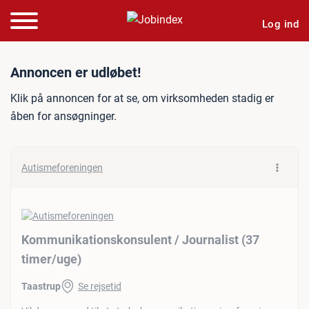
Log ind
Jobannonce: Kommunikation
Annoncen er udløbet!
Klik på annoncen for at se, om virksomheden stadig er
åben for ansøgninger.
Autismeforeningen
Kommunikationskonsulent /​ Journalist (37
timer/​uge)
Taastrup
Se rejsetid