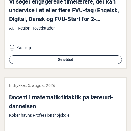
Vi søger en­ga­ge­re­de ti­me­læ­re­re, der kan
undervise i et eller flere FVU-fag (Engelsk,
Digital, Dansk og FVU-Start for 2-
sprogede) samt OBU (ord­blin­de­un­der­vis­
AOF Region Hovedstaden
ning)
Kastrup
Se jobbet
Indrykket:
5. august 2026
Docent i ma­te­ma­tik­di­dak­tik på læ­rer­ud­
dan­nel­sen
Københavns Professionshøjskole