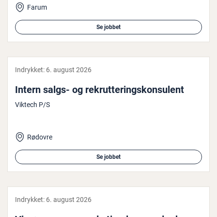
Farum
Se jobbet
Indrykket:
6. august 2026
Intern salgs- og re­k­rut­te­rings­kon­su­lent
Viktech P/S
Rødovre
Se jobbet
Indrykket:
6. august 2026