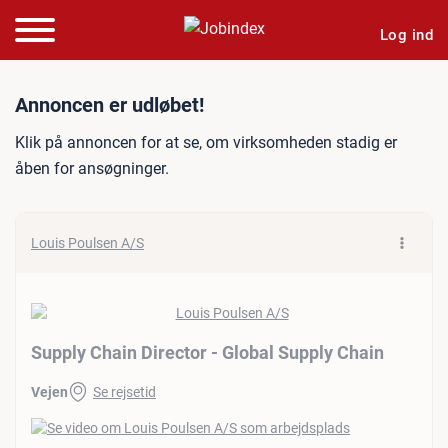
Log ind
Jobannonce: Supply Chain 
Annoncen er udløbet!
Klik på annoncen for at se, om virksomheden stadig er
åben for ansøgninger.
Louis Poulsen A/S
Supply Chain Director - Global Supply Chain
Vejen
Se rejsetid