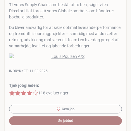
Til vores Supply Chain som består af to ben, søger vi en
Director til at forestå vores Globale område som håndterer
boxbuild produkter.
Du bliver ansvarlig for at sikre optimal leverandørperformance
og fremdrift i sourcingprojekter – samtidig med at du sætter
retning, udvikler og motiverer dit team i en hverdag præget af
samarbejde, kvalitet og løbende forbedringer.
INDRYKKET:
11-08-2025
Tjek jobglæden:
4 af 5 stjerner
118 evalueringer
Gem job
Se jobbet