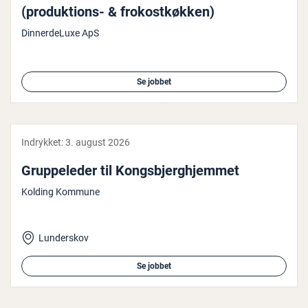
(pro­duk­tions- & frokost­køk­ken)
DinnerdeLuxe ApS
Se jobbet
Indrykket:
3. august 2026
Grup­pe­le­der til Kongs­b­jerg­hjem­met
Kolding Kommune
Lunderskov
Se jobbet