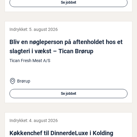
Se jobbet
Indrykket:
5. august 2026
Bliv en nøg­le­per­son på af­ten­hol­det hos et
slagteri i vækst – Tican Brørup
Tican Fresh Meat A/S
Brørup
Se jobbet
Indrykket:
4. august 2026
Køk­ken­chef til Din­ner­deLuxe i Kolding