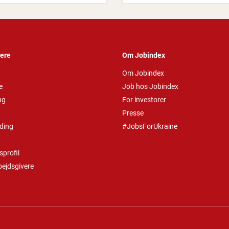
vere
Om Jobindex
Om Jobindex
e
Job hos Jobindex
ng
For investorer
Presse
ding
#JobsForUkraine
profil
bejdsgivere