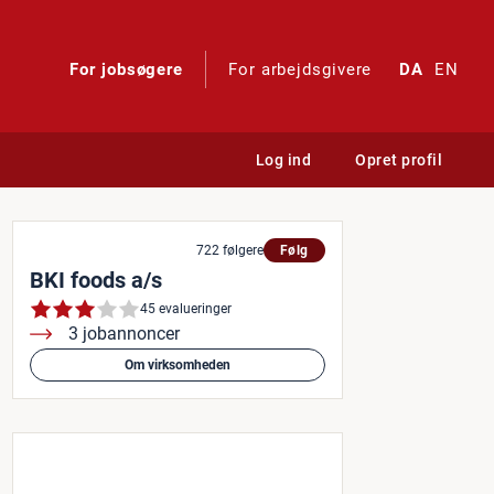
For jobsøgere
For arbejdsgivere
DA
EN
Log ind
Opret profil
722 følgere
Følg
BKI foods a/s
45 evalueringer
3 jobannoncer
Om virksomheden