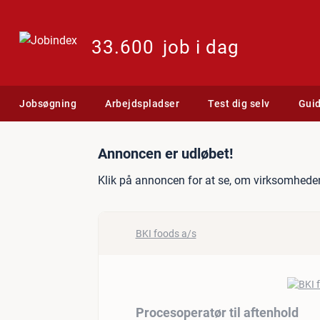
33.600
job i dag
Jobsøgning
Arbejdspladser
Test dig selv
Gui
Jobannonce: Procesoperatø
Annoncen er udløbet!
Klik på annoncen for at se, om virksomheden
BKI foods a/s
Procesoperatør til aftenhold