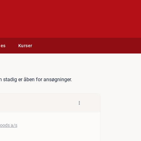
des
Kurser
r til aftenhold
 stadig er åben for ansøgninger.