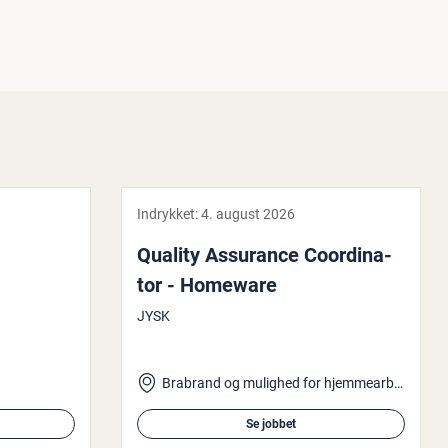
Indrykket:
4. august 2026
Quality Assurance Co­or­di­na­
tor - Homeware
JYSK
Brabrand og mulighed for hjemmearbejde
Se jobbet