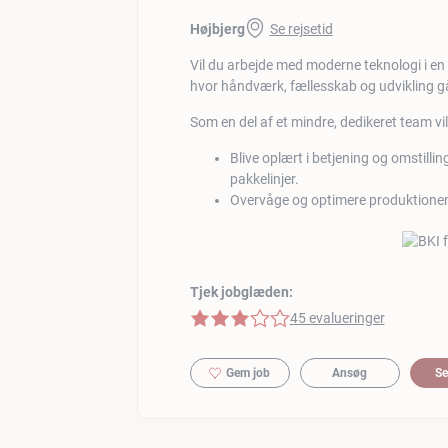
Højbjerg
Se rejsetid
Vil du arbejde med moderne teknologi i en
hvor håndværk, fællesskab og udvikling g
Som en del af et mindre, dedikeret team vil
Blive oplært i betjening og omstill
pakkelinjer.
Overvåge og optimere produktione
Tjek jobglæden:
3 af 5 stjerner
45 evalueringer
Gem job
Ansøg
Se