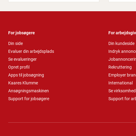
For jobsøgere
For arbejdsgi
Din side
Din kundeside
Evaluer din arbejdsplads
Indryk annonc
Se evalueringer
Jobannonceri
Opret profil
Rekruttering
Apps til jobsøgning
Employer bran
Kaares Klumme
International
Ansøgningsmaskinen
Se virksomheds
Support for jobsøgere
Support for ar