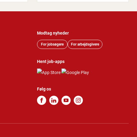
Modtag nyheder
For jobsøgere
For arbejdsgivere
Hent job-apps
Følg os