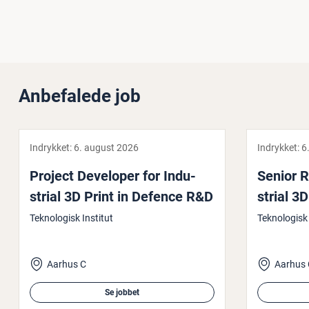
Anbefalede job
Indrykket:
6. august 2026
Indrykket:
6
Project Developer for In­du­
Senior R
stri­al 3D Print in Defence R&D
stri­al 3
Teknologisk Institut
Teknologisk 
Aarhus C
Aarhus 
Se jobbet