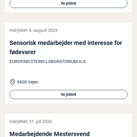
Se jobbet
Indrykket:
6. august 2026
Sensorisk me­d­ar­bej­der med interesse for
fødevarer
EUROFINS STEINS LABORATORIUM A/S
6600 Vejen
Se jobbet
Indrykket:
31. juli 2026
Me­d­ar­bej­den­de Mester­s­vend