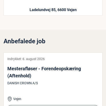
Ladelundvej 85, 6600 Vejen
Anbefalede job
Indrykket:
6. august 2026
Mester­af­lø­ser - Foren­de­op­skæ­ring
(Aftenhold)
DANISH CROWN A/S
Vejen