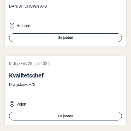
DANISH CROWN A/S
Holsted
Se jobbet
Indrykket:
28. juli 2026
Kva­li­tets­chef
Dragsbæk A/S
Vejen
Se jobbet