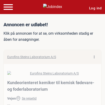
Log ind
Jobannonce: Kundeorienter
Annoncen er udløbet!
Klik på annoncen for at se, om virksomheden stadig er
åben for ansøgninger.
Eurofins Steins Laboratorium A/S
Kundeorienteret kemiker til kemisk fødevare-
og foderlaboratorium
Vejen
Se rejsetid