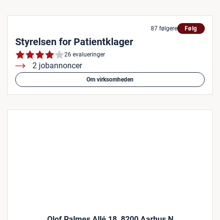
87 følgere
Følg
Styrelsen for Patientklager
26 evalueringer
2 jobannoncer
Om virksomheden
Olof Palmes Allé 18, 8200 Aarhus N