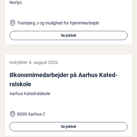
Norlys
Tranbjerg J og mulighed for hjemmearbejde
Se jobbet
Indrykket:
6. august 2026
Øko­no­mi­me­d­ar­bej­der på Aarhus Ka­ted­
ralsko­le
Aarhus Katedralskole
8000 Aarhus C
Se jobbet