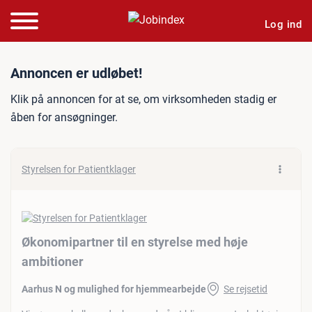
Log ind
Jobannonce: Økonomipartne
Annoncen er udløbet!
Klik på annoncen for at se, om virksomheden stadig er
åben for ansøgninger.
Styrelsen for Patientklager
Økonomipartner til en styrelse med høje
ambitioner
Aarhus N og mulighed for hjemmearbejde
Se rejsetid