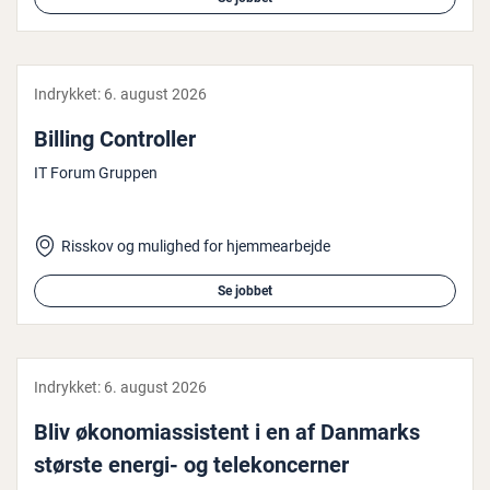
Indrykket:
6. august 2026
Billing Con­trol­ler
IT Forum Gruppen
Risskov og mulighed for hjemmearbejde
Se jobbet
Indrykket:
6. august 2026
Bliv øko­no­mi­as­si­stent i en af Danmarks
største energi- og tele­kon­cer­ner