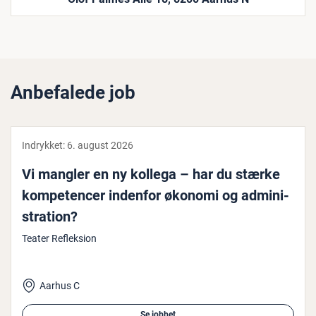
Anbefalede job
Indrykket:
6. august 2026
Vi mangler en ny kollega – har du stærke
kom­pe­ten­cer indenfor økonomi og ad­mi­ni­
stra­tion?
Teater Refleksion
Aarhus C
Se jobbet