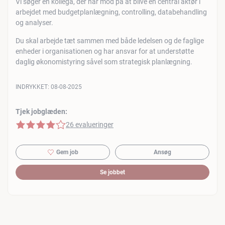
Vi søger en kollega, der har mod på at blive en central aktør i
arbejdet med budgetplanlægning, controlling, databehandling
og analyser.
Du skal arbejde tæt sammen med både ledelsen og de faglige
enheder i organisationen og har ansvar for at understøtte
daglig økonomistyring såvel som strategisk planlægning.
INDRYKKET:
08-08-2025
Tjek jobglæden:
4 af 5 stjerner
26 evalueringer
Gem job
Ansøg
Se jobbet