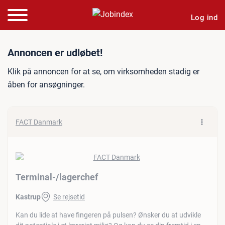
Log ind
Jobannonce: Terminal-/lag
Annoncen er udløbet!
Klik på annoncen for at se, om virksomheden stadig er
åben for ansøgninger.
FACT Danmark
Terminal-/​lagerchef
Kastrup
Se rejsetid
Kan du lide at have fingeren på pulsen? Ønsker du at udvikle