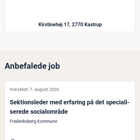
Kirstinehøj 17, 2770 Kastrup
Anbefalede job
Indrykket:
7. august 2026
Sek­tions­le­der med erfaring på det spe­ci­a­li­
se­re­de so­ci­a­l­om­rå­de
Frederiksberg Kommune