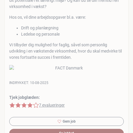
dit potentiale i et lærerigt miljø? Og kan du se din fremtid i en
virksomhed i vækst?
Hos os, vil dine arbejdsopgaver bl.a. være:
Drift og planlægning
Ledelse og personale
Vi tilbyder dig mulighed for faglig, såvel som personlig
udvikling i en vækstende virksomhed, hvor du skal medvirke til
vores fortsatte succes i fremtiden.
INDRYKKET:
10-08-2025
Tjek jobglæden:
4 af 5 stjerner
7 evalueringer
Gem job