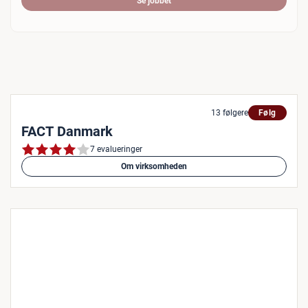
Se jobbet
13 følgere
Følg
FACT Danmark
7 evalueringer
Om virksomheden