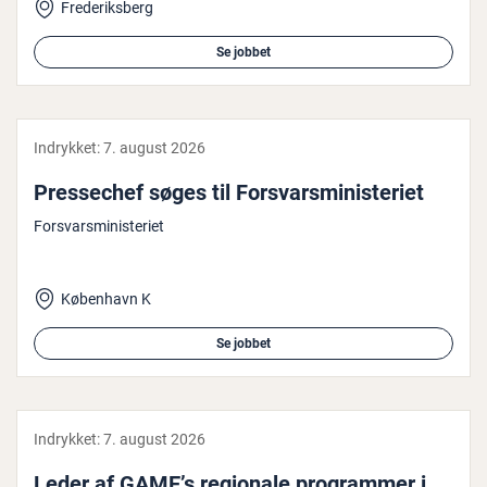
Frederiksberg
Se jobbet
Indrykket:
7. august 2026
Pres­se­chef søges til For­svars­mi­ni­ste­ri­et
Forsvarsministeriet
København K
Se jobbet
Indrykket:
7. august 2026
Leder af GAME’s regionale pro­gram­mer i