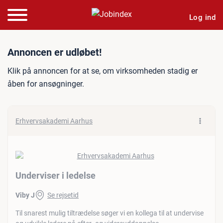
Log ind
Jobannonce: Underviser i 
Annoncen er udløbet!
Klik på annoncen for at se, om virksomheden stadig er
åben for ansøgninger.
Erhvervsakademi Aarhus
Underviser i ledelse
Viby J
Se rejsetid
Til snarest mulig tiltrædelse søger vi en kollega til at undervise