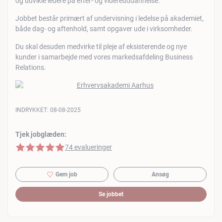
og udvikle ledere på efter- og videreuddannelse.
Jobbet består primært af undervisning i ledelse på akademiet,
både dag- og aftenhold, samt opgaver ude i virksomheder.
Du skal desuden medvirke til pleje af eksisterende og nye
kunder i samarbejde med vores markedsafdeling Business
Relations.
INDRYKKET:
08-08-2025
Tjek jobglæden:
5 af 5 stjerner
74 evalueringer
Gem job
Ansøg
Se jobbet