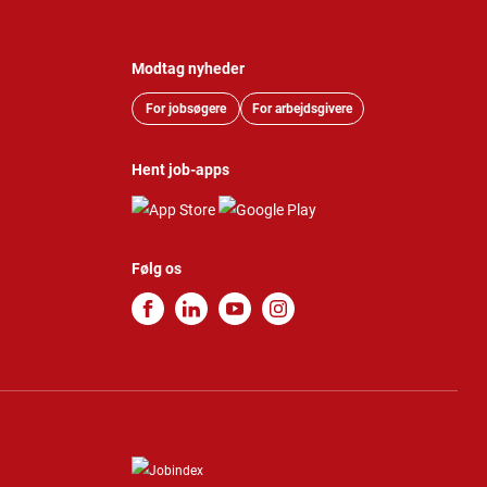
Modtag nyheder
For jobsøgere
For arbejdsgivere
Hent job-apps
Følg os