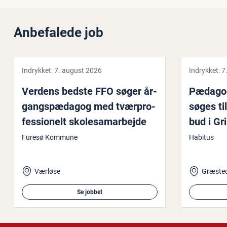
Anbefalede job
Indrykket:
7. august 2026
Indrykket:
7
Verdens bedste FFO søger år­
Pæ­da­go­
gangs­pæ­da­gog med tvær­pro­
søges til
fes­sio­nelt sko­le­sam­ar­bej­de
bud i Gr
Furesø Kommune
Habitus
Værløse
Græste
Se jobbet