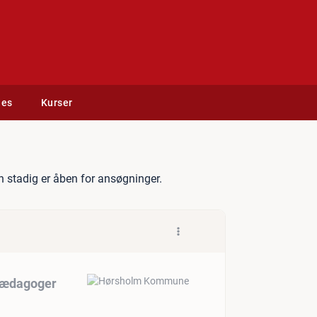
des
Kurser
le søger to skolepædagoge
 stadig er åben for ansøgninger.
pædagoger