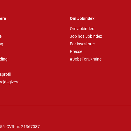
vere
Om Jobindex
Om Jobindex
e
Job hos Jobindex
ng
For investorer
Presse
ding
#JobsForUkraine
profil
bejdsgivere
 55
, CVR-nr. 21367087