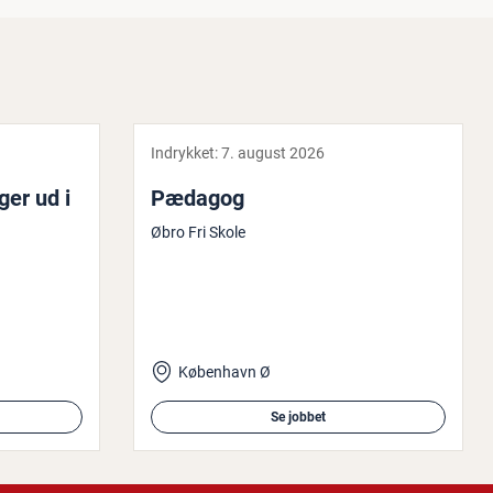
Indrykket:
7. august 2026
er ud i
Pædagog
Øbro Fri Skole
København Ø
Se jobbet