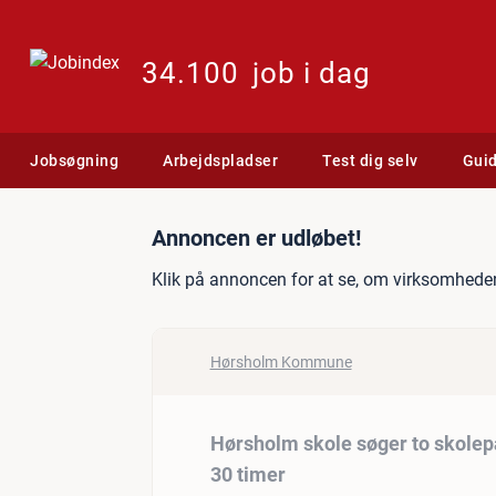
34.100
job i dag
Jobsøgning
Arbejdspladser
Test dig selv
Gui
Jobannonce: Hørsholm sko
Annoncen er udløbet!
Klik på annoncen for at se, om virksomheden
Hørsholm Kommune
Hørsholm skole søger to skole
30 timer