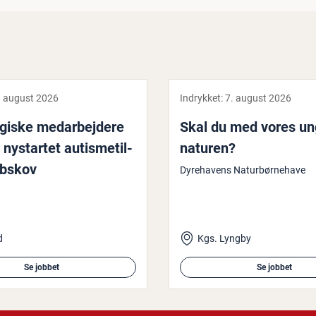
. august 2026
Indrykket:
7. august 2026
gi­ske me­d­ar­bej­de­re
Skal du med vores ung
 nystartet au­tis­me­til­
naturen?
ibskov
Dyrehavens Naturbørnehave
d
Kgs. Lyngby
Se jobbet
Se jobbet