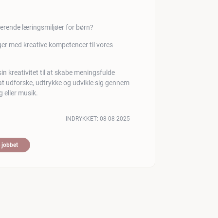
rerende læringsmiljøer for børn?
r med kreative kompetencer til vores
n kreativitet til at skabe meningsfulde
 at udforske, udtrykke og udvikle sig gennem
 eller musik.
INDRYKKET:
08-08-2025
 jobbet