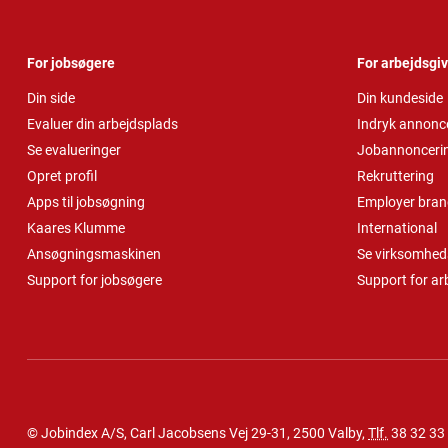
For jobsøgere
For arbejdsgi
Din side
Din kundeside
Evaluer din arbejdsplads
Indryk annonc
Se evalueringer
Jobannonceri
Opret profil
Rekruttering
Apps til jobsøgning
Employer bran
Kaares Klumme
International
Ansøgningsmaskinen
Se virksomheds
Support for jobsøgere
Support for ar
© Jobindex A/S, Carl Jacobsens Vej 29-31, 2500 Valby,
Tlf.
38 32 33