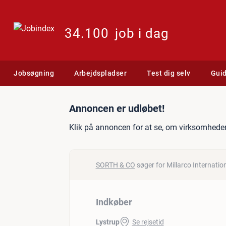
34.100
job i dag
Jobsøgning
Arbejdspladser
Test dig selv
Gui
Jobannonce: Indkøber
Annoncen er udløbet!
Klik på annoncen for at se, om virksomheden
SORTH & CO
søger for Millarco Internatio
Indkøber
Lystrup
Se rejsetid