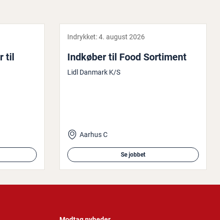
Indrykket:
4. august 2026
 til
Indkøber til Food Sortiment
Lidl Danmark K/S
Aarhus C
Se jobbet
Modtag nyheder