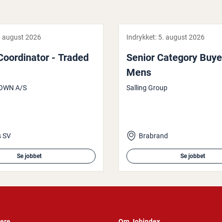
. august 2026
Indrykket:
5. august 2026
o­or­di­na­tor - Traded
Senior Category Buyer
Mens
OWN A/S
Salling Group
s SV
Brabrand
Se jobbet
Se jobbet
vere
Om Jobindex