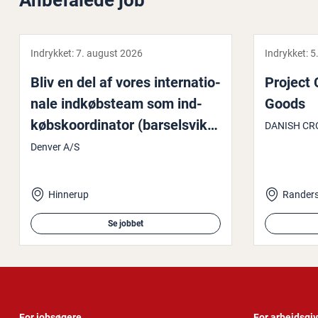
Anbefalede job
Indrykket:
7. august 2026
Indrykket:
5
Bliv en del af vores in­ter­na­tio­
Project C
na­le ind­køb­steam som ind­
Goods
købs­ko­or­di­na­tor (bar­selsvi­ka­
DANISH CR
ri­at)
Denver A/S
Hinnerup
Rander
Se jobbet
For jobsøgere
For arbejdsgi