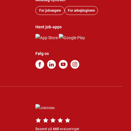
For jobsøgere
For arbejdsgivere
Hent job-apps
Følg os
Baseret på
660
evalueringer