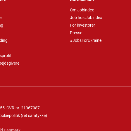
Om Jobindex
e
Job hos Jobindex
ng
For investorer
Presse
ding
#JobsForUkraine
profil
bejdsgivere
 55
, CVR-nr. 21367087
ookiepolitik
(
ret samtykke
)