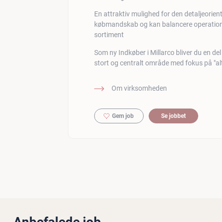
En attraktiv mulighed for den detaljeorien
købmandskab og kan balancere operationel
sortiment
Som ny Indkøber i Millarco bliver du en del 
stort og centralt område med fokus på "alt 
Om virksomheden
Gem job
Se jobbet