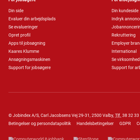
Din side
Din kundeside
Evaluer din arbejdsplads
Indryk annonc
Se evalueringer
Jobannonceri
Opret profil
Rekruttering
Apps til jobsøgning
Employer bran
Kaares Klumme
International
Ansøgningsmaskinen
Se virksomheds
Support for jobsøgere
Support for ar
© Jobindex A/S, Carl Jacobsens Vej 29-31, 2500 Valby,
Tlf.
38 32 33
Betingelser og persondatapolitik
Handelsbetingelser
GDPR
C