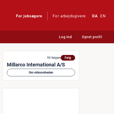
For jobsøgere
For arbejdsgivere
DA
EN
Log ind
Opret profil
99 følgere
Følg
Millarco International A/S
Om virksomheden