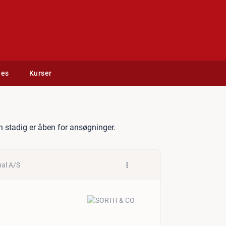
des
Kurser
 stadig er åben for ansøgninger.
nal A/S