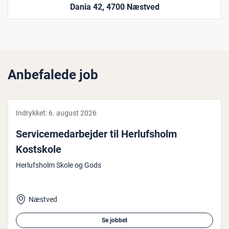
Dania 42, 4700 Næstved
Anbefalede job
Indrykket:
6. august 2026
Ser­vi­ce­me­d­ar­bej­der til Her­lufsholm
Kostskole
Herlufsholm Skole og Gods
Næstved
Se jobbet