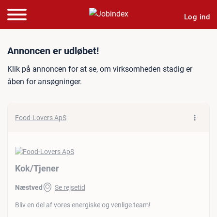
Log ind
Jobannonce: Kok/Tjener
Annoncen er udløbet!
Klik på annoncen for at se, om virksomheden stadig er
åben for ansøgninger.
Food-Lovers ApS
Kok/​Tjener
Næstved
Se rejsetid
Bliv en del af vores energiske og venlige team!