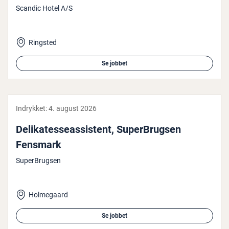
Scandic Hotel A/S
Ringsted
Se jobbet
Indrykket:
4. august 2026
De­li­ka­tes­seas­si­stent, Su­perBrugs­en
Fensmark
SuperBrugsen
Holmegaard
Se jobbet