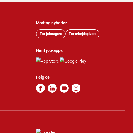
Modtag nyheder
For jobsøgere
For arbejdsgivere
Hent job-apps
Følg os