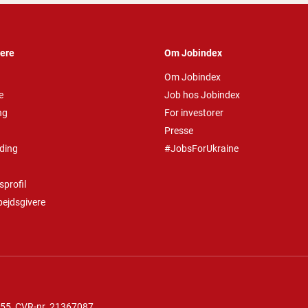
vere
Om Jobindex
Om Jobindex
e
Job hos Jobindex
ng
For investorer
Presse
ding
#JobsForUkraine
profil
bejdsgivere
 55
, CVR-nr. 21367087