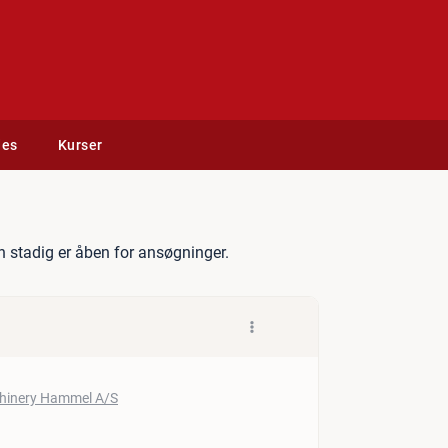
des
Kurser
ker
 stadig er åben for ansøgninger.