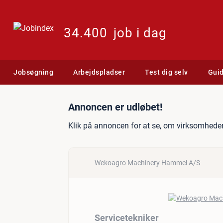
34.400
job i dag
Jobsøgning
Arbejdspladser
Test dig selv
Gui
Jobannonce: Servicetekni
Annoncen er udløbet!
Klik på annoncen for at se, om virksomheden
Wekoagro Machinery Hammel A/S
Servicetekniker