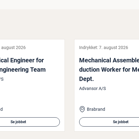
. august 2026
Indrykket:
7. august 2026
­cal Engineer for
Me­cha­ni­cal Assemble
n­gi­ne­e­ring Team
duction Worker for M
Dept.
/S
Advansor A/S
nd
Brabrand
Se jobbet
Se jobbet