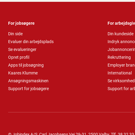
For jobsøgere
For arbejdsgi
Din side
Din kundeside
Evaluer din arbejdsplads
Indryk annonc
Se evalueringer
Jobannonceri
Opret profil
Rekruttering
Apps til jobsøgning
Employer bran
Kaares Klumme
International
Ansøgningsmaskinen
Se virksomheds
Support for jobsøgere
Support for ar
© Jobindex A/S, Carl Jacobsens Vej 29-31, 2500 Valby,
Tlf.
38 32 33