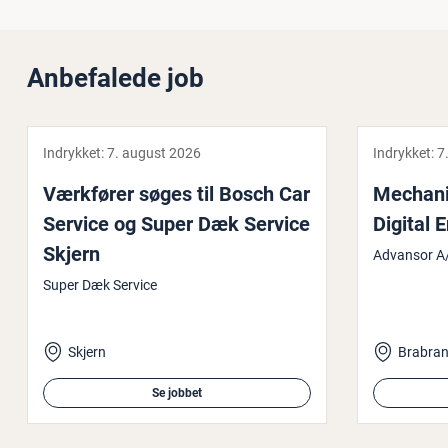
Anbefalede job
Indrykket:
7. august 2026
Indrykket:
7
Værkfører søges til Bosch Car
Me­cha­ni
Service og Super Dæk Service
Digital E
Skjern
Advansor A
Super Dæk Service
Skjern
Brabra
Se jobbet