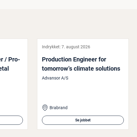
Indrykket:
7. august 2026
r / Pro­
Pro­duction Engineer for
etal
tomorrow’s climate solutions
Advansor A/S
Brabrand
Se jobbet