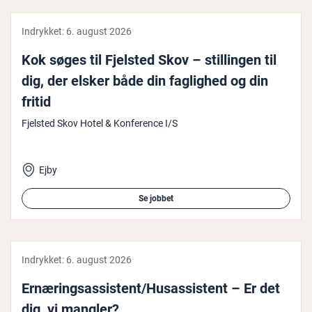
Indrykket:
6. august 2026
Kok søges til Fjelsted Skov – stil­lin­gen til
dig, der elsker både din faglighed og din
fritid
Fjelsted Skov Hotel & Konference I/S
Ejby
Se jobbet
Indrykket:
6. august 2026
Er­næ­rings­as­si­stent/Hus­as­si­stent – Er det
dig, vi mangler?