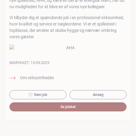
nye spillested, AHA, og være en del af et energisk team, har du
nu muligheden for at blive en af vores nye kollegaer.
Vi tilbyder dig et spændende job i en professionel virksomhed,
hvor kvalitet og service er nøgleordene. Vi er et spillested i
topklasse, der ønsker at skabe hygge og nærvær omkring
vores gæster.
INDRYKKET:
15-09-2025
Om virksomheden
Gem job
Ansøg
Se jobbet