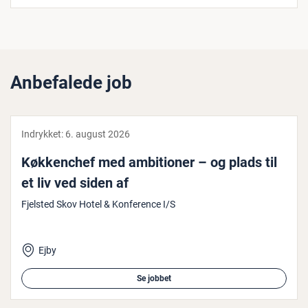
Anbefalede job
Indrykket:
6. august 2026
Køk­ken­chef med am­bi­tio­ner – og plads til
et liv ved siden af
Fjelsted Skov Hotel & Konference I/S
Ejby
Se jobbet