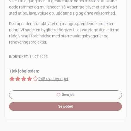
Vi er i fuld gang med at gennemføre vores mission: At skabe
gode rammer og muligheder, så Aabenraa bliver et attraktivt
sted at bo, leve, vokse op, uddanne sig og drive virksomhed.
Derfor er der stor aktivitet og mange spændende projekter i
gang. Vi søger en bygherrerådgiver til at varetage den interne
rådgivning i forbindelse med større anlægsbyggerier og
renoveringsprojekter.
INDRYKKET:
14-07-2025
Tjek jobglæden:
4 af 5 stjerner
245 evalueringer
Gem job
Se jobbet