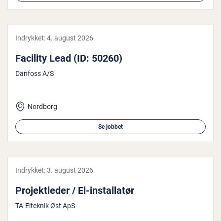
Indrykket:
4. august 2026
Facility Lead (ID: 50260)
Danfoss A/S
Nordborg
Se jobbet
Indrykket:
3. august 2026
Pro­jekt­le­der / El-in­stal­la­tør
TA-Elteknik Øst ApS