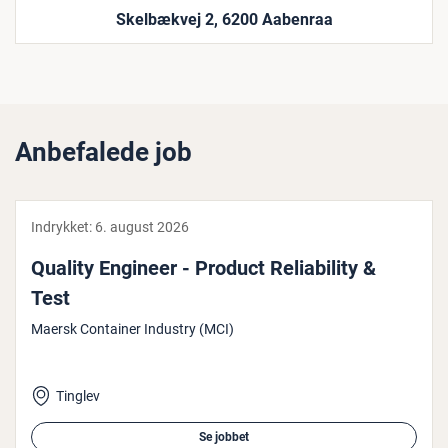
Skelbækvej 2, 6200 Aabenraa
Anbefalede job
Indrykket:
6. august 2026
Quality Engineer - Product Re­li­a­bi­li­ty &
Test
Maersk Container Industry (MCI)
Tinglev
Se jobbet