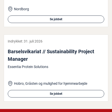
Nordborg
Se jobbet
Indrykket:
31. juli 2026
Bar­selsvi­ka­ri­at // Sustai­na­bi­li­ty Project
Manager
Essentia Protein Solutions
Hobro, Gråsten og mulighed for hjemmearbejde
Se jobbet