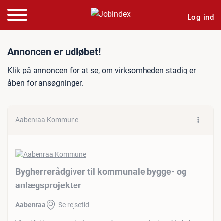
Log ind
Jobannonce: Bygherrerådgi
Annoncen er udløbet!
Klik på annoncen for at se, om virksomheden stadig er
åben for ansøgninger.
Aabenraa Kommune
Bygherrerådgiver til kommunale bygge- og
anlægsprojekter
Aabenraa
Se rejsetid