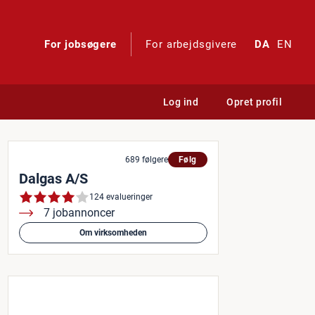
For jobsøgere
For arbejdsgivere
DA
EN
Log ind
Opret profil
 er det dig, vi leder efter
689 følgere
Følg
Dalgas A/S
124 evalueringer
7 jobannoncer
Om virksomheden