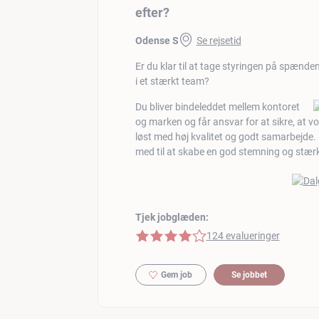
efter?
Odense S
Se rejsetid
Er du klar til at tage styringen på spænde
i et stærkt team?
Du bliver bindeleddet mellem kontoret
og marken og får ansvar for at sikre, at 
løst med høj kvalitet og godt samarbejde. D
med til at skabe en god stemning og stærk
Tjek jobglæden:
4 af 5 stjerner
124 evalueringer
Gem job
Se jobbet