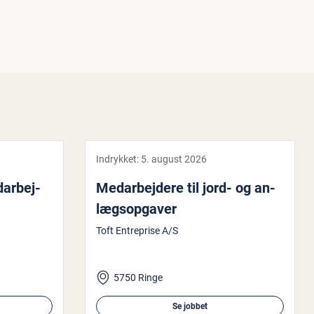
Indrykket:
5. august 2026
­ar­bej­
Me­d­ar­bej­de­re til jord- og an­
lægs­op­ga­ver
Toft Entreprise A/S
5750 Ringe
Se jobbet