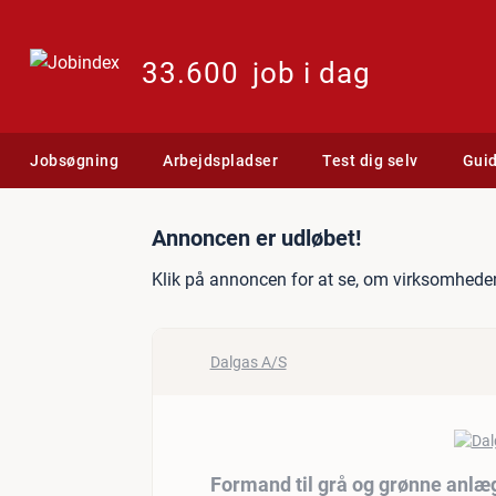
33.600
job i dag
Jobsøgning
Arbejdspladser
Test dig selv
Gui
Jobannonce: Formand til g
Annoncen er udløbet!
Klik på annoncen for at se, om virksomheden
Dalgas A/S
Formand til grå og grønne anlæg