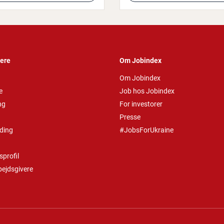
vere
Om Jobindex
Om Jobindex
e
Job hos Jobindex
ng
For investorer
Presse
ding
#JobsForUkraine
profil
bejdsgivere