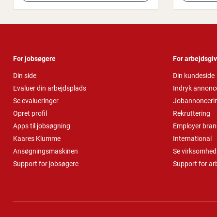
For jobsøgere
For arbejdsgi
Din side
Din kundeside
Evaluer din arbejdsplads
Indryk annonc
Se evalueringer
Jobannonceri
Opret profil
Rekruttering
Apps til jobsøgning
Employer bran
Kaares Klumme
International
Ansøgningsmaskinen
Se virksomheds
Support for jobsøgere
Support for ar