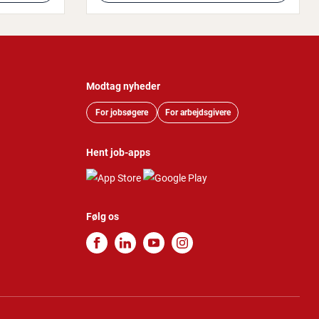
Modtag nyheder
For jobsøgere
For arbejdsgivere
Hent job-apps
Følg os