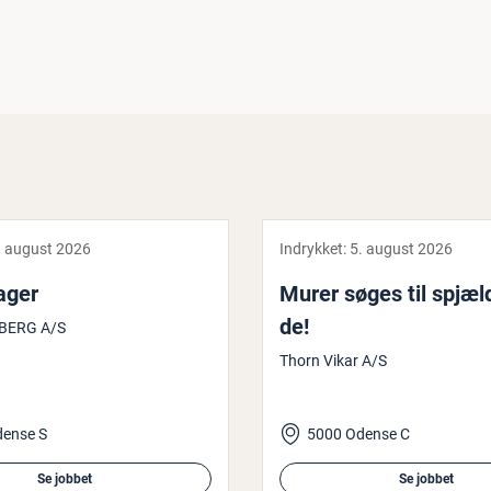
. august 2026
Indrykket:
5. august 2026
a­ger
Murer søges til spjæl­d
de!
BERG A/S
Thorn Vikar A/S
dense S
5000 Odense C
Se jobbet
Se jobbet