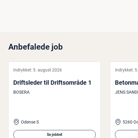
Anbefalede job
Indrykket:
5. august 2026
Indrykket:
5
Drifts­le­der til Drifts­om­rå­de 1
Be­ton­m
BOSERA
JENS SAND
Odense S
5260 O
Se jobbet