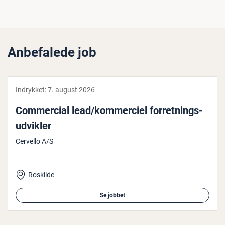
Anbefalede job
Indrykket:
7. august 2026
Com­merci­al lead/kom­merci­el for­ret­nings­
ud­vik­ler
Cervello A/S
Roskilde
Se jobbet