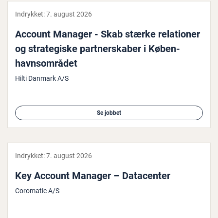
Indrykket:
7. august 2026
Account Manager - Skab stærke re­la­tio­ner
og stra­te­gi­ske part­ner­ska­ber i Kø­ben­
havns­om­rå­det
Hilti Danmark A/S
Se jobbet
Indrykket:
7. august 2026
Key Account Manager – Da­ta­cen­ter
Coromatic A/S