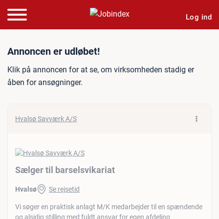
Log ind
Jobannonce: Sælger til bar
Annoncen er udløbet!
Klik på annoncen for at se, om virksomheden stadig er
åben for ansøgninger.
Hvalsø Savværk A/S
Sælger til barselsvikariat
Hvalsø
Se rejsetid
Vi søger en praktisk anlagt M/K medarbejder til en spændende
og alsidig stilling med fuldt ansvar for egen afdeling.