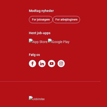
Modtag nyheder
For jobsøgere
For arbejdsgivere
Hent job-apps
Følg os