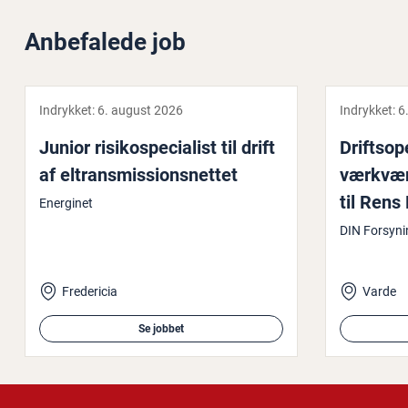
Anbefalede job
Indrykket:
6. august 2026
Indrykket:
6
Junior ri­si­ko­spe­ci­a­list til drift
Drifts­o­
af el­trans­mis­sions­net­tet
værk­væ
til Rens
Energinet
DIN Forsyni
Fredericia
Varde
Se jobbet