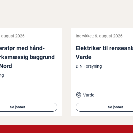
. august 2026
Indrykket:
6. august 2026
pe­ra­tør med hånd­
Elek­tri­ker til ren­se­an­
rks­mæs­sig baggrund
Varde
 Nord
DIN Forsyning
ng
Varde
Se jobbet
Se jobbet