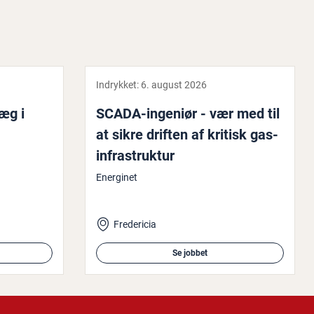
Indrykket:
6. august 2026
læg i
SCADA-ingeniør - vær med til
at sikre driften af kritisk ga­s­
in­fra­struk­tur
Energinet
Fredericia
Se jobbet