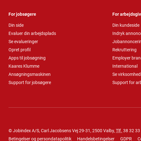
For jobsøgere
For arbejdsgi
Din side
Din kundeside
Evaluer din arbejdsplads
Indryk annonc
Se evalueringer
Jobannonceri
Opret profil
Rekruttering
Apps til jobsøgning
Employer bran
Kaares Klumme
International
Ansøgningsmaskinen
Se virksomheds
Support for jobsøgere
Support for ar
© Jobindex A/S, Carl Jacobsens Vej 29-31, 2500 Valby,
Tlf.
38 32 33
Betingelser og persondatapolitik
Handelsbetingelser
GDPR
C