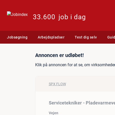
33.600
job i dag
Jobsøgning
Arbejdspladser
Test dig selv
Gui
Jobannonce: Servicetekni
Annoncen er udløbet!
Klik på annoncen for at se, om virksomheden
SPX FLOW
Servicetekniker - Pladevarmev
Vejen