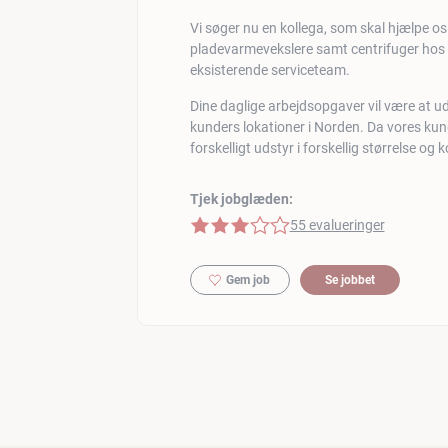
Vi søger nu en kollega, som skal hjælpe o
pladevarmevekslere samt centrifuger hos
eksisterende serviceteam.
Dine daglige arbejdsopgaver vil være at u
kunders lokationer i Norden. Da vores kunde
forskelligt udstyr i forskellig størrelse og 
Tjek jobglæden:
3 af 5 stjerner
55 evalueringer
Gem job
Se jobbet