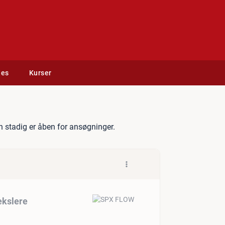
des
Kurser
ker - Pladevarmevekslere
 stadig er åben for ansøgninger.
ekslere