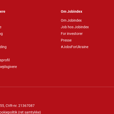
vere
Om Jobindex
Om Jobindex
e
Job hos Jobindex
ng
For investorer
Presse
ding
#JobsForUkraine
profil
bejdsgivere
 55
, CVR-nr. 21367087
ookiepolitik
(
ret samtykke
)