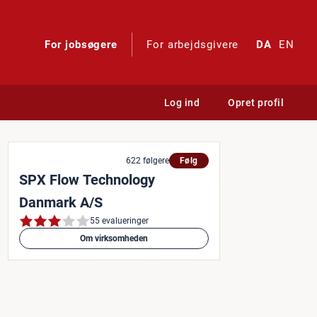
For jobsøgere
For arbejdsgivere
DA
EN
Log ind
Opret profil
622 følgere
Følg
SPX Flow Technology
Danmark A/S
55 evalueringer
Om virksomheden