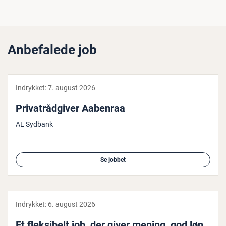
Anbefalede job
Indrykket:
7. august 2026
Pri­va­t­rå­d­gi­ver Aabenraa
AL Sydbank
Se jobbet
Indrykket:
6. august 2026
Et flek­si­belt job, der giver mening, god løn