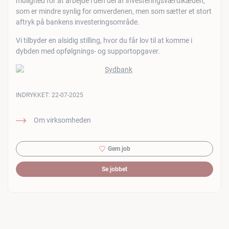
mulighed for at arbejde i den del af investeringsværdikæden,
som er mindre synlig for omverdenen, men som sætter et stort
aftryk på bankens investeringsområde.
Vi tilbyder en alsidig stilling, hvor du får lov til at komme i
dybden med opfølgnings- og supportopgaver.
INDRYKKET:
22-07-2025
Om virksomheden
Gem job
Se jobbet