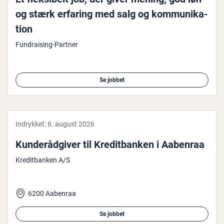
og stærk erfaring med salg og kom­mu­ni­ka­
tion
Fundraising-Partner
Se jobbet
Indrykket:
6. august 2026
Kun­de­rå­d­gi­ver til Kre­dit­ban­ken i Aabenraa
Kreditbanken A/S
6200 Aabenraa
Se jobbet