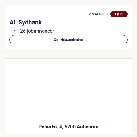
2.584 følgere
Følg
AL Sydbank
26 jobannoncer
Om virksomheden
Peberlyk 4, 6200 Aabenraa