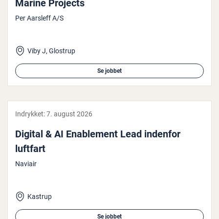
Marine Projects
Per Aarsleff A/S
Viby J, Glostrup
Se jobbet
Indrykket:
7. august 2026
Digital & AI Enab­le­ment Lead indenfor
luftfart
Naviair
Kastrup
Se jobbet