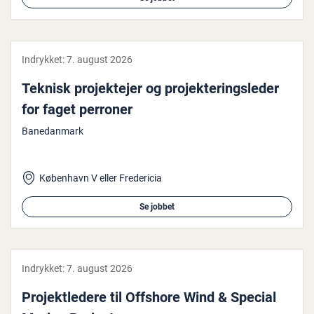
Indrykket:
7. august 2026
Teknisk pro­jek­te­jer og pro­jek­te­rings­le­der
for faget perroner
Banedanmark
København V eller Fredericia
Se jobbet
Indrykket:
7. august 2026
Pro­jekt­le­de­re til Offshore Wind & Special