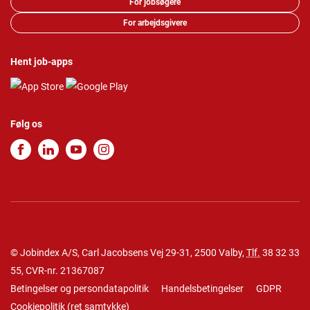
For jobsøgere
For arbejdsgivere
Hent job-apps
Følg os
© Jobindex A/S, Carl Jacobsens Vej 29-31, 2500 Valby,
Tlf.
38 32 33
55
, CVR-nr. 21367087
Betingelser og persondatapolitik
Handelsbetingelser
GDPR
Cookiepolitik
(
ret samtykke
)