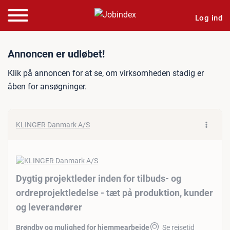
Log ind
Jobannonce: Dygtig projekt
Annoncen er udløbet!
Klik på annoncen for at se, om virksomheden stadig er
åben for ansøgninger.
KLINGER Danmark A/S
Dygtig projektleder inden for tilbuds- og
ordreprojektledelse - tæt på produktion, kunder
og leverandører
Brøndby og mulighed for hjemmearbejde
Se rejsetid