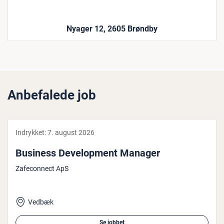
Nyager 12, 2605 Brøndby
Anbefalede job
Indrykket:
7. august 2026
Business De­ve­l­op­ment Manager
Zafeconnect ApS
Vedbæk
Se jobbet