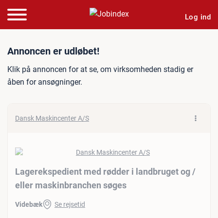
Log ind
Jobannonce: Lagerekspedie
Annoncen er udløbet!
Klik på annoncen for at se, om virksomheden stadig er
åben for ansøgninger.
Dansk Maskincenter A/S
Lagerekspedient med rødder i landbruget og /​
eller maskinbranchen søges
Videbæk
Se rejsetid