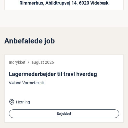
Rimmerhus, Abildtrupvej 14, 6920 Videbæk
Anbefalede job
Indrykket:
7. august 2026
La­ger­me­d­ar­bej­der til travl hverdag
Vølund Varmeteknik
Herning
Se jobbet