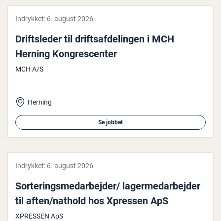
Indrykket:
6. august 2026
Drifts­le­der til drifts­af­de­lin­gen i MCH
Herning Kon­gres­cen­ter
MCH A/S
Herning
Se jobbet
Indrykket:
6. august 2026
Sor­te­rings­me­d­ar­bej­der/ la­ger­me­d­ar­bej­der
til aften/nathold hos Xpressen ApS
XPRESSEN ApS