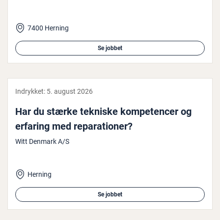
7400 Herning
Se jobbet
Indrykket:
5. august 2026
Har du stærke tekniske kom­pe­ten­cer og
erfaring med re­pa­ra­tio­ner?
Witt Denmark A/S
Herning
Se jobbet