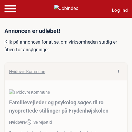
Log ind
Jobannonce: Familievejlede
Annoncen er udløbet!
Klik på annoncen for at se, om virksomheden stadig er
åben for ansøgninger.
Hvidovre Kommune
Familievejleder og psykolog søges til to
nyoprettede stillinger på Frydenhøjskolen
Hvidovre
Se rejsetid