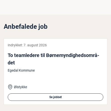
Anbefalede job
Indrykket:
7. august 2026
To team­le­de­re til Bør­ne­myn­dig­heds­om­rå­
det
Egedal Kommune
Ølstykke
Se jobbet