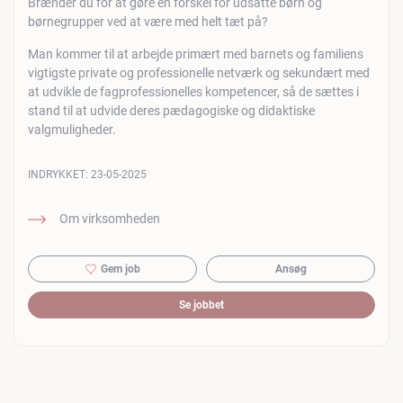
Brænder du for at gøre en forskel for udsatte børn og
børnegrupper ved at være med helt tæt på?
Man kommer til at arbejde primært med barnets og familiens
vigtigste private og professionelle netværk og sekundært med
at udvikle de fagprofessionelles kompetencer, så de sættes i
stand til at udvide deres pædagogiske og didaktiske
valgmuligheder.
INDRYKKET:
23-05-2025
Om virksomheden
Gem job
Ansøg
Se jobbet