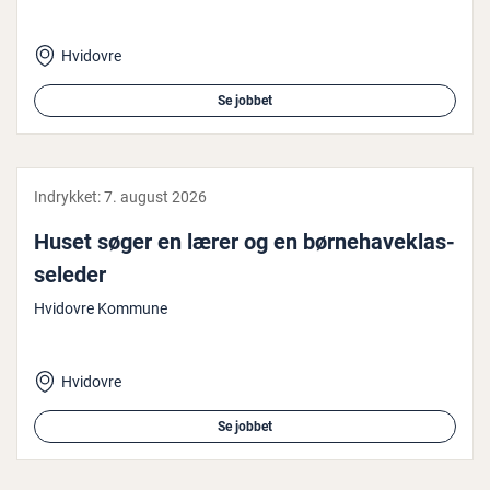
Hvidovre
Se jobbet
Indrykket:
7. august 2026
Huset søger en lærer og en bør­ne­ha­ve­klas­
se­le­der
Hvidovre Kommune
Hvidovre
Se jobbet