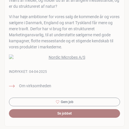
tværs af medier, og holder du af at arrangere messestande, og
er du struktureret af natur?
Vi har høje ambitioner for vores salg de kommende år og vores
sælgere i Danmark, England og snart Tyskland får mere og
mere travlt. Derfor har vi brug for en struktureret
Marketingansvarlig, til at understøtte sælgerne med gode
kampagner, flotte messestande og et stigende kendskab til
vores produkter i markederne.
INDRYKKET:
04-04-2025
Om virksomheden
Gem job
Se jobbet