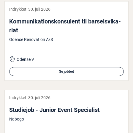
Indrykket:
30. juli 2026
Kom­mu­ni­ka­tions­kon­su­lent til bar­selsvi­ka­
ri­at
Odense Renovation A/S
Odense V
Se jobbet
Indrykket:
30. juli 2026
Studiejob - Junior Event Spe­ci­a­list
Nabogo