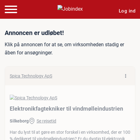
Log ind
Jobannonce: Elektronikfagt
Annoncen er udløbet!
Klik på annoncen for at se, om virksomheden stadig er
åben for ansøgninger.
Spica Technology ApS
Elektronikfagtekniker til vindmølleindustrien
Silkeborg
Se rejsetid
Har du lyst til at gøre en stor forskel i en virksomhed, der er 100
% dedikeret til vindmølleindustrien? Er du dygtig til elektronik