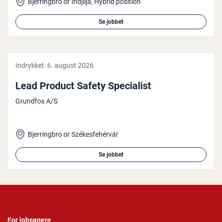
Bjerringbro or Indjiija, Hybrid position
Se jobbet
Indrykket:
6. august 2026
Lead Product Safety Spe­ci­a­list
Grundfos A/S
Bjerringbro or Székesfehérvár
Se jobbet
For jobsøgere