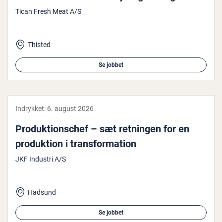
Tican Fresh Meat A/S
Thisted
Se jobbet
Indrykket:
6. august 2026
Pro­duk­tions­chef – sæt retningen for en
pro­duk­tion i trans­for­ma­tion
JKF Industri A/S
Hadsund
Se jobbet