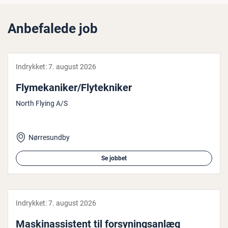
Anbefalede job
Indrykket:
7. august 2026
Fly­me­ka­ni­ker/Fly­tek­ni­ker
North Flying A/S
Nørresundby
Se jobbet
Indrykket:
7. august 2026
Ma­ski­nas­si­stent til for­sy­nings­an­læg