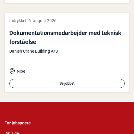
Indrykket:
6. august 2026
Do­ku­men­ta­tions­me­d­ar­bej­der med teknisk
for­stå­el­se
Danish Crane Building A/S
Nibe
Se jobbet
For jobsøgere
Din side