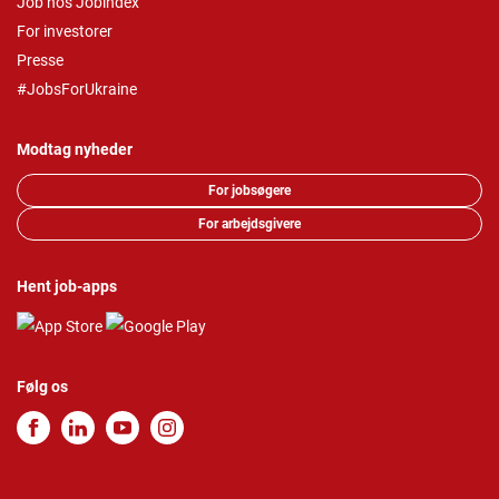
Job hos Jobindex
For investorer
Presse
#JobsForUkraine
Modtag nyheder
For jobsøgere
For arbejdsgivere
Hent job-apps
Følg os