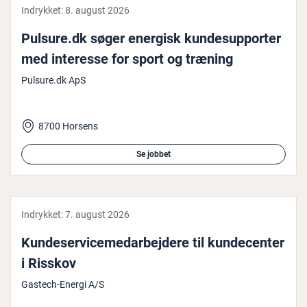
Indrykket:
8. august 2026
Pulsure.dk søger energisk kun­desup­por­ter
med interesse for sport og træning
Pulsure.dk ApS
8700 Horsens
Se jobbet
Indrykket:
7. august 2026
Kun­de­ser­vi­ce­me­d­ar­bej­de­re til kun­de­cen­ter
i Risskov
Gastech-Energi A/S