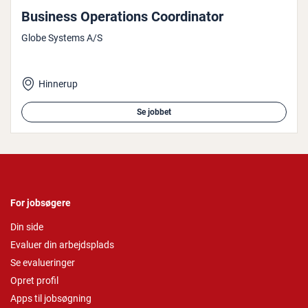
Business Ope­ra­tions Co­or­di­na­tor
Globe Systems A/S
Hinnerup
Se jobbet
For jobsøgere
Din side
Evaluer din arbejdsplads
Se evalueringer
Opret profil
Apps til jobsøgning