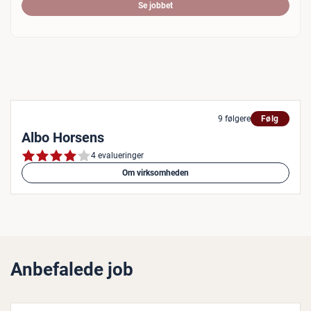
Se jobbet
9 følgere
Følg
Albo Horsens
4 evalueringer
Om virksomheden
Anbefalede job