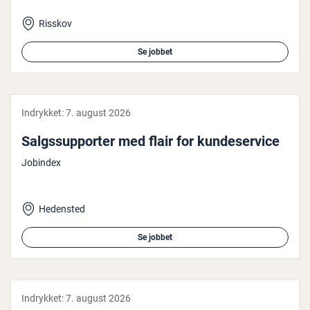
Risskov
Se jobbet
Indrykket:
7. august 2026
Salgs­sup­por­ter med flair for kun­de­ser­vi­ce
Jobindex
Hedensted
Se jobbet
Indrykket:
7. august 2026