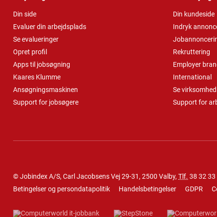
Din side
Din kundeside
Evaluer din arbejdsplads
Indryk annonc
Se evalueringer
Jobannonceri
Opret profil
Rekruttering
Apps til jobsøgning
Employer bran
Kaares Klumme
International
Ansøgningsmaskinen
Se virksomheds
Support for jobsøgere
Support for ar
© Jobindex A/S, Carl Jacobsens Vej 29-31, 2500 Valby,
Tlf.
38 32 33
Betingelser og persondatapolitik
Handelsbetingelser
GDPR
C