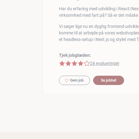
Har du erfaring med udvikling i React/Next.j
virksomhed med fart på? Så er det måske di
Vi søger lige nu en dygtig frontend-udvikler
komme til at arbejde på vores webshoplø
et headless-setup i Next.js og stylet med 
Tjek jobglæden:
4 af 5 stjerner
24 evalueringer
Gem job
Se jobbet