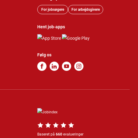
For jobsøgere
For arbejdsgivere
Hent job-apps
Følg os
Baseret på
660
evalueringer