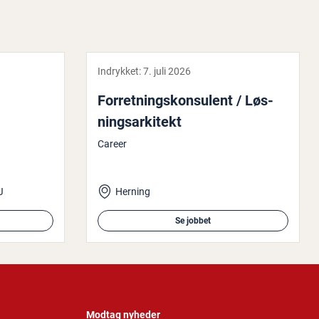
Indrykket:
7. juli 2026
For­ret­nings­kon­su­lent / Løs­
nings­ar­ki­tekt
Career
J
Herning
Se jobbet
Modtag nyheder