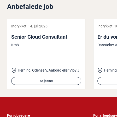
Anbefalede job
Indrykket:
14. juli 2026
Indrykket:
1
Senior Cloud Con­sul­tant
Er du vor
Itm8
Danstoker 
Herning, Odense V, Aalborg eller Viby J
Herning
Se jobbet
For jobsøgere
For arbejdsgi