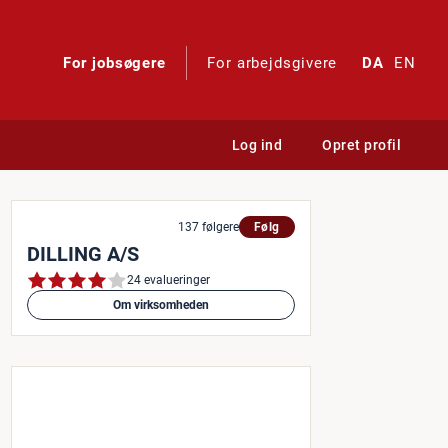
For jobsøgere
For arbejdsgivere
DA
EN
Log ind
Opret profil
137 følgere
Følg
DILLING A/S
24 evalueringer
Om virksomheden