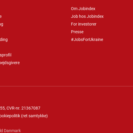
Om Jobindex
e
Job hos Jobindex
ng
For investorer
Presse
ding
#JobsForUkraine
profil
bejdsgivere
 55
, CVR-nr. 21367087
ookiepolitik
(
ret samtykke
)