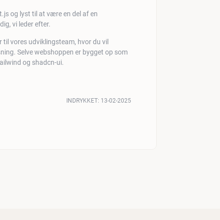
s og lyst til at være en del af en
g, vi leder efter.
 til vores udviklingsteam, hvor du vil
sning. Selve webshoppen er bygget op som
Tailwind og shadcn-ui.
INDRYKKET:
13-02-2025