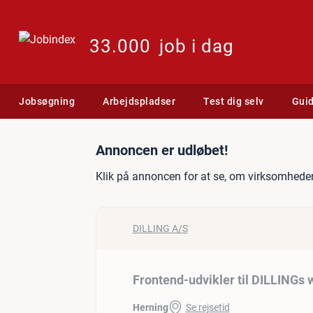
33.000
job i dag
Jobsøgning
Arbejdspladser
Test dig selv
Gui
Jobannonce: Frontend-udv
Annoncen er udløbet!
Klik på annoncen for at se, om virksomheden
DILLING A/S
Frontend-udvikler til DILLINGs
Herning
Se rejsetid