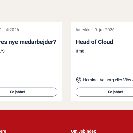
0. juli 2026
Indrykket:
9. juli 2026
es nye me­d­ar­bej­der?
Head of Cloud
A/S
Itm8
Herning, Aalborg eller Viby 
Se jobbet
Se jobbet
vere
Om Jobindex