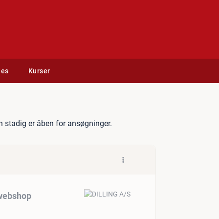
des
Kurser
ikler til DILLINGs webshop
 stadig er åben for ansøgninger.
 webshop