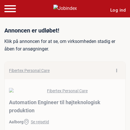
Log ind
Jobannonce: Automation En
Annoncen er udløbet!
Klik på annoncen for at se, om virksomheden stadig er
åben for ansøgninger.
Fibertex Personal Care
Automation Engineer til højteknologisk
produktion
Aalborg
Se rejsetid