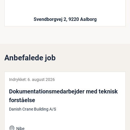
Svendborgvej 2, 9220 Aalborg
Anbefalede job
Indrykket:
6. august 2026
Do­ku­men­ta­tions­me­d­ar­bej­der med teknisk
for­stå­el­se
Danish Crane Building A/S
Nibe