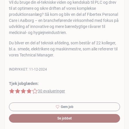
Vil du bruge din el-tekniske viden og kendskab til PLC og drev
til at optimere og sikre driften af vores komplekse
produktionsanlæg? Så kom og bliv en del af Fibertex Personal
Care i Aalborg – en brancheførende virksomhed med fokus på
udvikling af innovative og mere bæredygtige råvarer til
medicinal- og hygiejneindustrien.
Du bliver en del af teknisk afdeling, som består af 22 kolleger,
bl.a. smede, elektrikere og maskinmestre, som alle refererer til
vores Technical Manager.
INDRYKKET:
11-12-2024
Tjek jobglæden:
4 af 5 stjerner
30 evalueringer
Gem job
Se jobbet