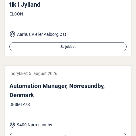
tik i Jylland
ELCON
Aarhus V eller Aalborg Øst
Se jobbet
Indrykket:
5. august 2026
Au­to­ma­tion Manager, Nør­re­sund­by,
Denmark
DESMI A/S
9400 Nørresundby