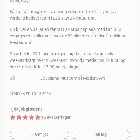
smagsløg?
Så kan det meget vel være dig vi leder efter til – synes vi –
verdens bedste team i Louisiana Restaurant.
Du bliver en del af en fantastisk arbejdsplads med i alt 300
engagerede kollegaer, hvor de 80 slår deres folder i Louisiana
Restaurant.
Du arbejder 37 timer om ugen, og du har sædvanligvis
weekendvagt hver 2. weekend, hvor du møder ind kl. 8.00 og
har fri allerede kl. 17.30 begge dage.
INDRYKKET:
10-12-2024
Tjek jobglæden:
5 af 5 stjerner
36 evalueringer
Gem job
Ansøg