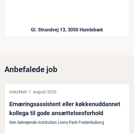
Gl. Strandvej 13, 3050 Humlebæk
Anbefalede job
Indrykket:
7. august 2026
Er­næ­rings­as­si­stent eller køk­ke­nud­dan­net
kollega til gode an­sæt­tel­ses­for­hold
Den Selvejende Institution Lions Park Frederiksborg