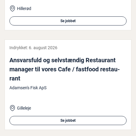
Hillerød
Se jobbet
Indrykket:
6. august 2026
Ansvars­fuld og selv­stæn­dig Restau­rant
manager til vores Cafe / fastfood re­stau­
rant
Adamsen's Fisk ApS
Gilleleje
Se jobbet