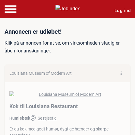
Log ind
Jobannonce: Kok til Louis
Annoncen er udløbet!
Klik på annoncen for at se, om virksomheden stadig er
åben for ansøgninger.
Louisiana Museum of Modern Art
Kok til Louisiana Restaurant
Humlebæk
Se rejsetid
Er du kok med godt humør, dygtige hænder og skarpe