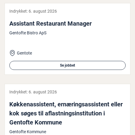
Indrykket:
6. august 2026
Assistant Restau­rant Manager
Gentofte Bistro ApS
Gentote
Se jobbet
Indrykket:
6. august 2026
Køk­ke­nas­si­stent, er­næ­rings­as­si­stent eller
kok søges til af­last­nings­in­sti­tu­tion i
Gentofte Kommune
Gentofte Kommune