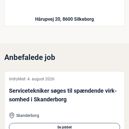
Hårupvej 20, 8600 Silkeborg
Anbefalede job
Indrykket:
4. august 2026
Ser­vi­ce­tek­ni­ker søges til spændende virk­
som­hed i Skan­der­borg
Skanderborg
Se jobbet