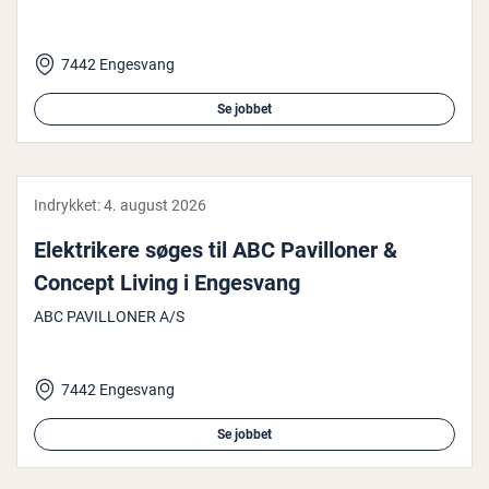
7442 Engesvang
Se jobbet
Indrykket:
4. august 2026
Elek­tri­ke­re søges til ABC Pavil­lo­ner &
Concept Living i Engesvang
ABC PAVILLONER A/S
7442 Engesvang
Se jobbet