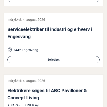
Indrykket:
4. august 2026
Ser­vi­ce­elek­tri­ker til industri og erhverv i
Engesvang
7442 Engesvang
Se jobbet
Indrykket:
4. august 2026
Elek­tri­ke­re søges til ABC Pavil­lo­ner &
Concept Living
ABC PAVILLONER A/S