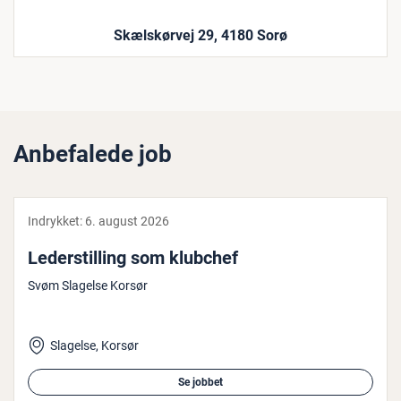
Skælskørvej 29, 4180 Sorø
Anbefalede job
Indrykket:
6. august 2026
Le­der­stil­ling som klubchef
Svøm Slagelse Korsør
Slagelse, Korsør
Se jobbet