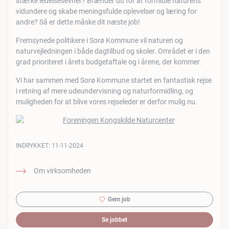
stærke ledelsesevner? Brænder du for at formidle naturens
vidundere og skabe meningsfulde oplevelser og læring for
andre? Så er dette måske dit næste job!
Fremsynede politikere i Sorø Kommune vil naturen og
naturvejledningen i både dagtilbud og skoler. Området er i den
grad prioriteret i årets budgetaftale og i årene, der kommer.
Vi har sammen med Sorø Kommune startet en fantastisk rejse
i retning af mere udeundervisning og naturformidling, og
muligheden for at blive vores rejseleder er derfor mulig nu.
INDRYKKET:
11-11-2024
Om virksomheden
Gem job
Se jobbet