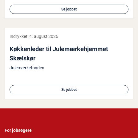
Se jobbet
Indrykket:
4. august 2026
Køk­ken­le­der til Ju­le­mær­ke­hjem­met
Skælskør
Julemærkefonden
Se jobbet
For jobsøgere