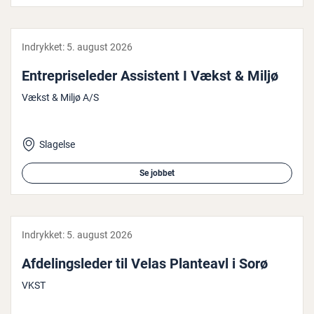
Indrykket:
5. august 2026
En­tre­pri­se­le­der Assistent I Vækst & Miljø
Vækst & Miljø A/S
Slagelse
Se jobbet
Indrykket:
5. august 2026
Af­de­lings­le­der til Velas Planteavl i Sorø
VKST