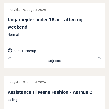
Indrykket:
9. august 2026
Un­g­ar­bej­der under 18 år - aften og
weekend
Normal
8382 Hinnerup
Se jobbet
Indrykket:
9. august 2026
As­si­stan­ce til Mens Fashion - Aarhus C
Salling