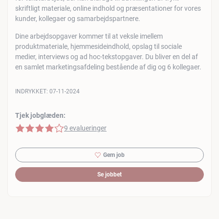
skriftligt materiale, online indhold og præsentationer for vores
kunder, kollegaer og samarbejdspartnere.
Dine arbejdsopgaver kommer til at veksle imellem
produktmateriale, hjemmesideindhold, opslag til sociale
medier, interviews og ad hoc-tekstopgaver. Du bliver en del af
en samlet marketingsafdeling bestående af dig og 6 kollegaer.
INDRYKKET:
07-11-2024
Tjek jobglæden:
4 af 5 stjerner
9 evalueringer
Gem job
Se jobbet