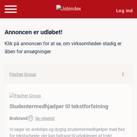
Log ind
Jobannonce: Studentermedh
Annoncen er udløbet!
Klik på annoncen for at se, om virksomheden stadig er
åben for ansøgninger.
Fischer Group
Studentermedhjælper til tekstforfatning
Brabrand
Se rejsetid
Vi søger en ambitiøs og dygtig studentermedhjælper med ﬂair
for tekstarbejde, der kan bidrage til udviklingen af trykt