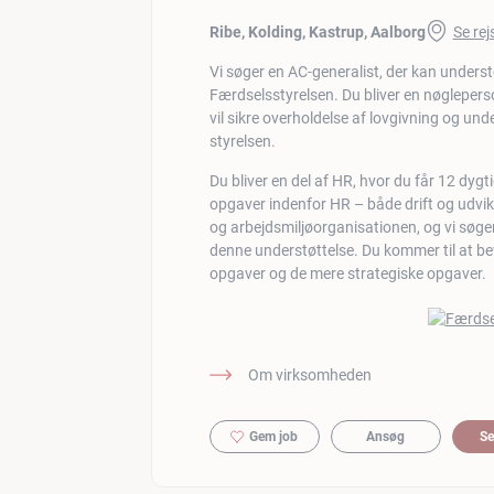
Ribe, Kolding, Kastrup, Aalborg
Se rej
Vi søger en AC-generalist, der kan unders
Færdselsstyrelsen. Du bliver en nøglepers
vil sikre overholdelse af lovgivning og un
styrelsen.
Du bliver en del af HR, hvor du får 12 dygti
opgaver indenfor HR – både drift og udvi
og arbejdsmiljøorganisationen, og vi søger 
denne understøttelse. Du kommer til at be
opgaver og de mere strategiske opgaver.
Om virksomheden
Gem job
Ansøg
Se