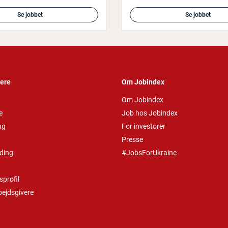
Se jobbet
Se jobbet
vere
Om Jobindex
Om Jobindex
e
Job hos Jobindex
ng
For investorer
Presse
ding
#JobsForUkraine
profil
bejdsgivere