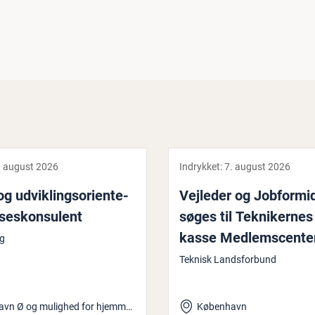
. august 2026
Indrykket:
7. august 2026
 ud­vik­lings­o­ri­en­te­
Vejleder og Job­for­mid
­ses­kon­su­lent
søges til Tek­ni­ker­nes
kasse Med­lem­s­cen­te­
ng
vedsta­den
Teknisk Landsforbund
København Ø og mulighed for hjemmearbejde
København