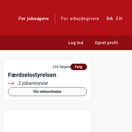
For jobsøgere
For arbejdsgivere
DA
EN
Log ind
Opret profil
338 følgere
Følg
Færdselsstyrelsen
2 jobannoncer
Om virksomheden