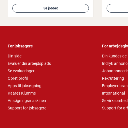
Se jobbet
For jobsøgere
For arbejdsgi
Din side
Din kundeside
Evaluer din arbejdsplads
Indryk annonc
Se evalueringer
Jobannonceri
Opret profil
Rekruttering
Apps til jobsøgning
Employer bran
Kaares Klumme
International
Ansøgningsmaskinen
Se virksomheds
Support for jobsøgere
Support for ar