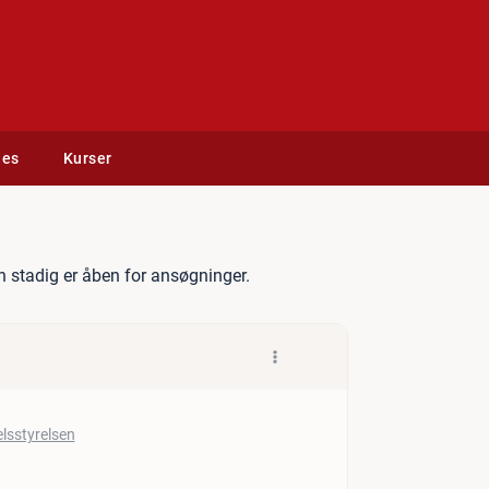
des
Kurser
koordinator
 stadig er åben for ansøgninger.