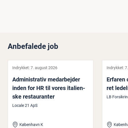
Anbefalede job
Indrykket:
7. august 2026
Indrykket:
7
Ad­mi­ni­stra­tiv me­d­ar­bej­der
Erfaren og
inden for HR til vores ita­li­en­
ret le­del
ske re­stau­ran­ter
LB Forsikri
Locale 21 ApS
København K