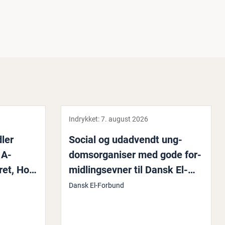
Indrykket:
7. august 2026
­ler
Social og udadvendt ung­
 A-
domsor­ga­ni­ser med gode for­
ret, Ho­
mid­lings­ev­ner til Dansk El-
Forbund - bar­selsvi­ka­ri­at
Dansk El-Forbund