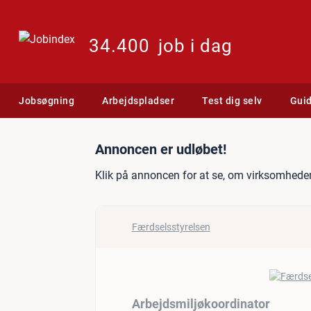
34.400
job i dag
Jobsøgning
Arbejdspladser
Test dig selv
Gui
Jobannonce: Arbejdsmiljø
Annoncen er udløbet!
Klik på annoncen for at se, om virksomheden
Færdselsstyrelsen
Arbejdsmiljøkoordinator