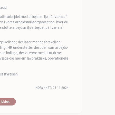
setid
tøtte arbejdet med arbejdsmiljø på tværs af
on i vores arbejdsmiljøorganisation, hvor du
derstøtte arbejdsmiljøarbejdet på tværs af
ge kolleger, der løser mange forskellige
kling. HR understøtter desuden samarbejds-
en kollega, der vil være med til at drive
væge dig mellem lavpraktiske, operationelle
INDRYKKET:
05-11-2024
 jobbet