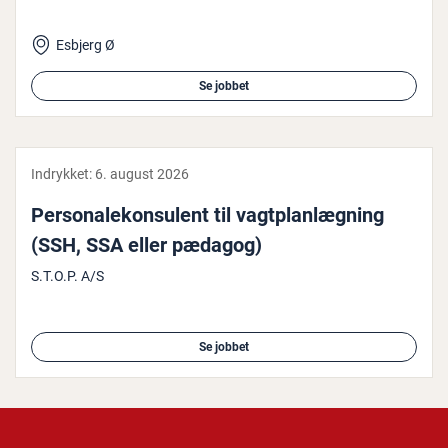
Esbjerg Ø
Se jobbet
Indrykket:
6. august 2026
Per­so­na­le­kon­su­lent til vagt­plan­læg­ning
(SSH, SSA eller pædagog)
S.T.O.P. A/S
Se jobbet