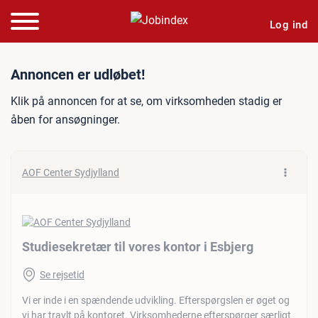
Log ind
Jobannonce: Studiesekretær
Annoncen er udløbet!
Klik på annoncen for at se, om virksomheden stadig er
åben for ansøgninger.
AOF Center Sydjylland
Studiesekretær til vores kontor i Esbjerg
Se rejsetid
Vi er inde i en spændende udvikling. Efterspørgslen er øget og
vi har travlt på kontoret. Virksomhederne efterspørger særligt