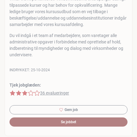
tilpassede kurser og har behov for opkvalificering. Mange
ledige bruger vores kursusudbud som en vej tilbage i
beskæftigelse/uddannelse og uddannelsesinstitutioner indgår
samarbejder med vores kursusafdeling.
Du vil indgå i et team af medarbejdere, som varetager alle
administrative opgaver i forbindelse med oprettelse af hold,
indberetning til myndigheder og dialog med virksomheder og
undervisere.
INDRYKKET:
25-10-2024
Tjek jobglæden:
3 af 5 stjerner
36 evalueringer
Gem job
Se jobbet