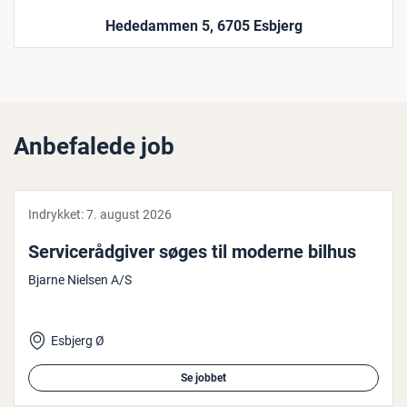
Hededammen 5, 6705 Esbjerg
Anbefalede job
Indrykket:
7. august 2026
Ser­vi­ce­rå­d­gi­ver søges til moderne bilhus
Bjarne Nielsen A/S
Esbjerg Ø
Se jobbet