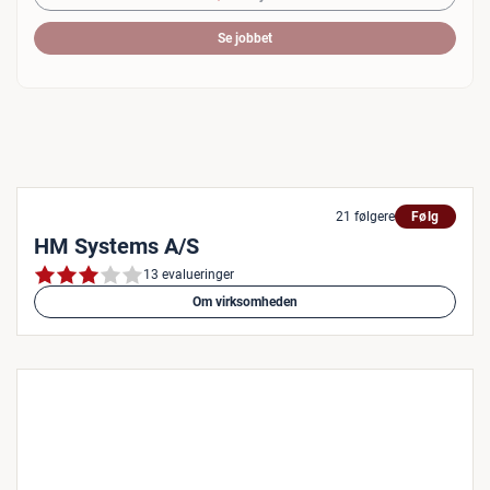
Se jobbet
21 følgere
Følg
HM Systems A/S
13 evalueringer
Om virksomheden