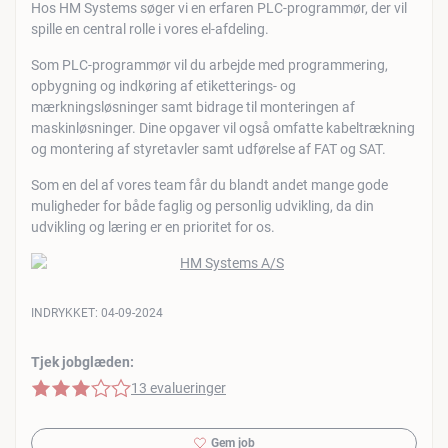
Hos HM Systems søger vi en erfaren PLC-programmør, der vil
spille en central rolle i vores el-afdeling.
Som PLC-programmør vil du arbejde med programmering,
opbygning og indkøring af etiketterings- og
mærkningsløsninger samt bidrage til monteringen af
maskinløsninger. Dine opgaver vil også omfatte kabeltrækning
og montering af styretavler samt udførelse af FAT og SAT.
Som en del af vores team får du blandt andet mange gode
muligheder for både faglig og personlig udvikling, da din
udvikling og læring er en prioritet for os.
INDRYKKET:
04-09-2024
Tjek jobglæden:
3 af 5 stjerner
13 evalueringer
Gem job