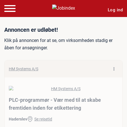
Log ind
Jobannonce: PLC-programmø
Annoncen er udløbet!
Klik på annoncen for at se, om virksomheden stadig er
åben for ansøgninger.
HM Systems A/S
PLC-programmør - Vær med til at skabe
fremtiden inden for etikettering
Haderslev
Se rejsetid