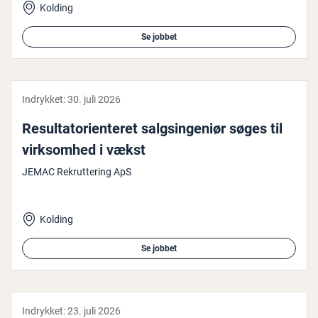
Kolding
Se jobbet
Indrykket:
30. juli 2026
Re­sul­ta­t­o­ri­en­te­ret salgsin­ge­ni­ør søges til
virk­som­hed i vækst
JEMAC Rekruttering ApS
Kolding
Se jobbet
Indrykket:
23. juli 2026