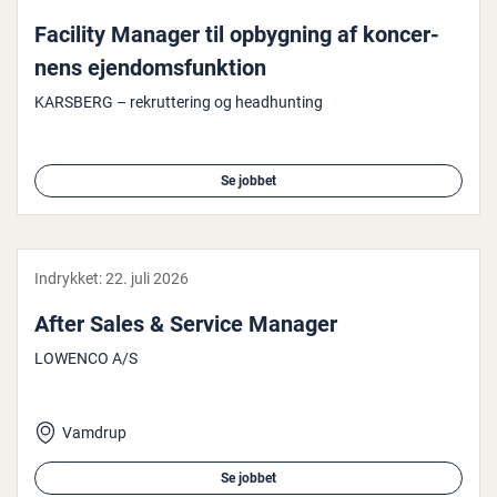
Facility Manager til opbygning af kon­cer­
nens ejen­doms­funk­tion
KARSBERG – rekruttering og headhunting
Se jobbet
Indrykket:
22. juli 2026
After Sales & Service Manager
LOWENCO A/S
Vamdrup
Se jobbet