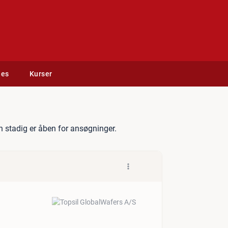
des
Kurser
l fast daghold
 stadig er åben for ansøgninger.