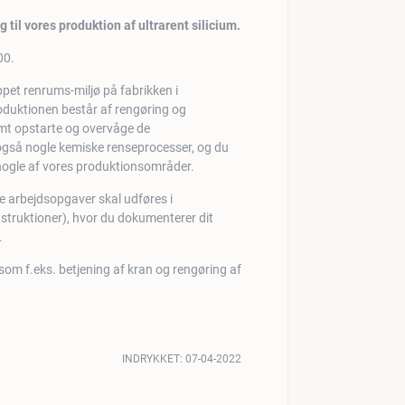
til vores produktion af ultrarent silicium.
00.
ppet renrums-miljø på fabrikken i
oduktionen består af rengøring og
t opstarte og overvåge de
også nogle kemiske renseprocesser, og du
 nogle af vores produktionsområder.
e arbejdsopgaver skal udføres i
ruktioner), hvor du dokumenterer dit
.
 som f.eks. betjening af kran og rengøring af
INDRYKKET:
07-04-2022