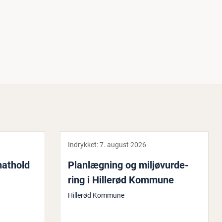
Indrykket:
7. august 2026
nathold
Plan­læg­ning og mil­jø­vur­de­
ring i Hillerød Kommune
Hillerød Kommune