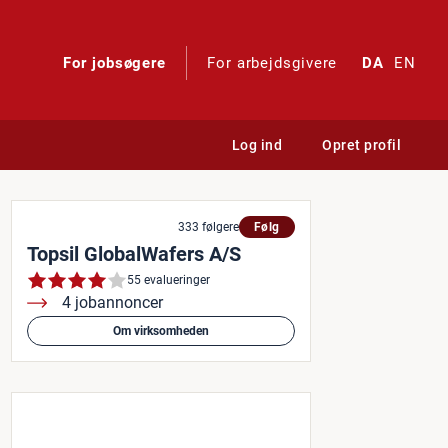
For jobsøgere
For arbejdsgivere
DA
EN
Log ind
Opret profil
333 følgere
Følg
Topsil GlobalWafers A/S
55 evalueringer
4 jobannoncer
Om virksomheden