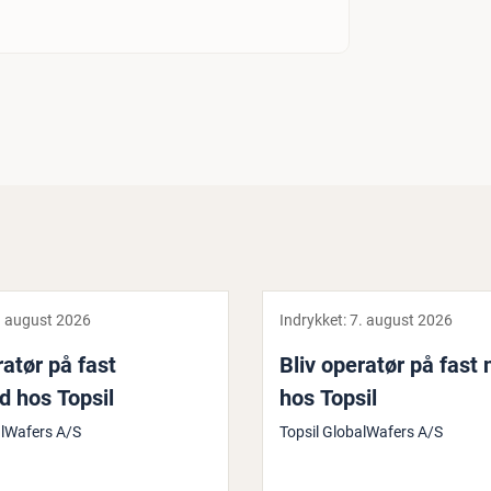
. august 2026
Indrykket:
7. august 2026
ratør på fast
Bliv operatør på fast 
d hos Topsil
hos Topsil
alWafers A/S
Topsil GlobalWafers A/S