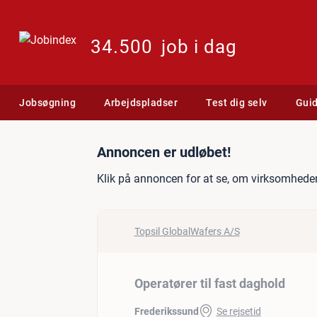
34.500
job i dag
Jobsøgning
Arbejdspladser
Test dig selv
Gui
Jobannonce: Operatører ti
Annoncen er udløbet!
Klik på annoncen for at se, om virksomheden
Topsil GlobalWafers A/S
Operatører til fast daghold
Frederikssund
Se rejsetid