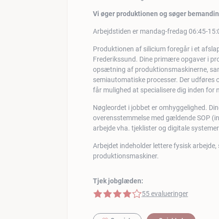
Vi øger produktionen og søger bemanding 
Arbejdstiden er mandag-fredag 06:45-15:
Produktionen af silicium foregår i et afsla
Frederikssund. Dine primære opgaver i pr
opsætning af produktionsmaskinerne, sam
semiautomatiske processer. Der udføres 
får mulighed at specialisere dig inden for
Nøgleordet i jobbet er omhyggelighed. Din
overensstemmelse med gældende SOP (inst
arbejde vha. tjeklister og digitale systemer
Arbejdet indeholder lettere fysisk arbejde,
produktionsmaskiner.
Tjek jobglæden:
4 af 5 stjerner
55 evalueringer