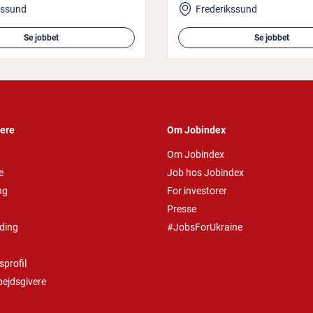
kssund
Frederikssund
Se jobbet
Se jobbet
vere
Om Jobindex
Om Jobindex
e
Job hos Jobindex
ng
For investorer
Presse
ding
#JobsForUkraine
profil
bejdsgivere