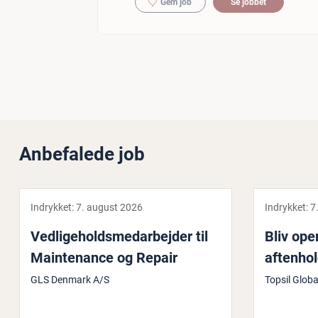
Gem job
Se jobbet
Anbefalede job
Indrykket:
7. august 2026
Indrykket:
7
Ved­li­ge­holds­me­d­ar­bej­der til
Bliv ope
Main­tenan­ce og Repair
aftenhol
GLS Denmark A/S
Topsil Glob