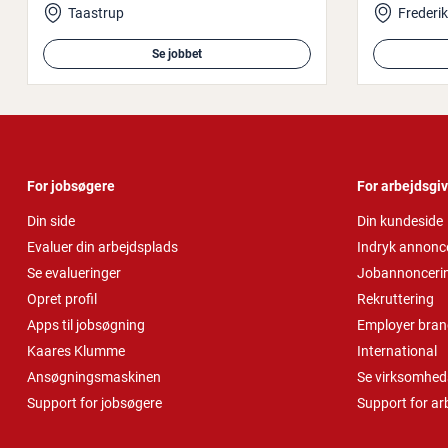
Taastrup
Frederi
Se jobbet
For jobsøgere
For arbejdsgi
Din side
Din kundeside
Evaluer din arbejdsplads
Indryk annonc
Se evalueringer
Jobannonceri
Opret profil
Rekruttering
Apps til jobsøgning
Employer bran
Kaares Klumme
International
Ansøgningsmaskinen
Se virksomheds
Support for jobsøgere
Support for ar