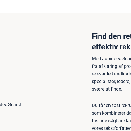
Find den r
effektiv re
Med Jobindex Searc
fra afklaring af pr
relevante kandidate
specialister, ledere
svære at finde.
Du får en fast rekr
som kombinerer dat
tusinde søgbare ka
vores tekstforfatt