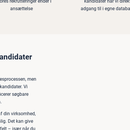
ores rekrutteringer ender i
kandidater har vi direk
ansættelse
adgang til i egne datab
kandidater
elsesprocessen, men
 kandidater. Vi
ficerer søgbare
.
af din virksomhed,
ig. Det kan give
felt – især når du