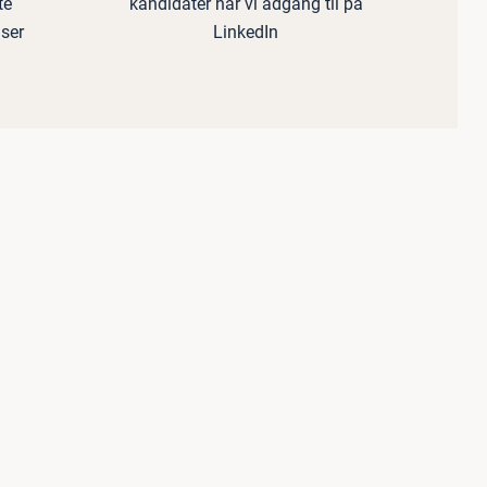
te
kandidater har vi adgang til på
aser
LinkedIn