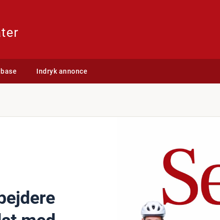
ter
abase
Indryk annonce
bejdere