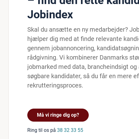
– find den rette kandi
Jobindex
Skal du ansætte en ny medarbejder? Jo
hjælper dig med at finde relevante kandi
gennem jobannoncering, kandidatsøgnin
rådgivning. Vi kombinerer Danmarks stø
jobmarked med data, brancheindsigt og 
søgbare kandidater, så du får en mere ef
rekrutteringsproces.
Må vi ringe dig op?
Ring til os på
38 32 33 55