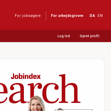
For jobsøgere
For arbejdsgivere
DA
EN
Log ind
Opret profil