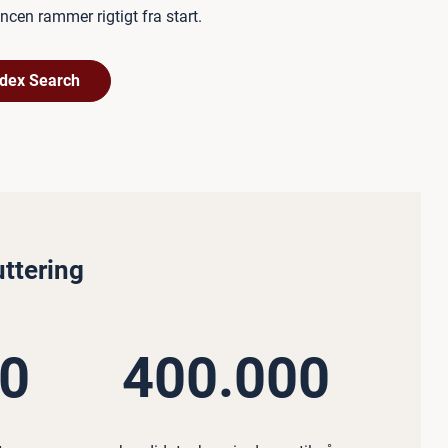
oncen rammer rigtigt fra start.
dex Search
uttering
00
400.000