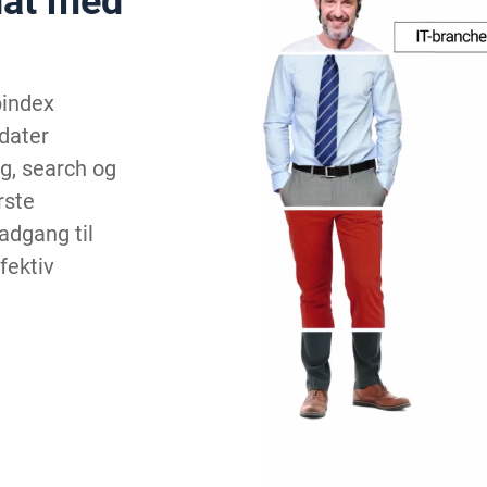
dat med
bindex
dater
g, search og
rste
adgang til
fektiv