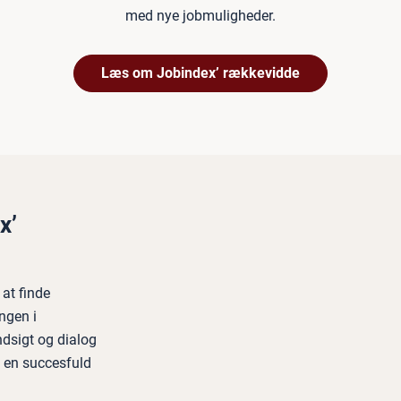
med nye jobmuligheder.
Læs om Jobindex’ rækkevidde
x’
at finde
ngen i
dsigt og dialog
l en succesfuld