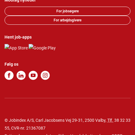
Modtag nyheder
For jobsøgere
For arbejdsgivere
Hent job-apps
Følg os
© Jobindex A/S, Carl Jacobsens Vej 29-31, 2500 Valby,
Tlf.
38 32 33
55
, CVR-nr. 21367087