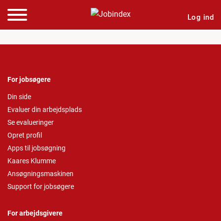
Log ind
For jobsøgere
Din side
Evaluer din arbejdsplads
Se evalueringer
Opret profil
Apps til jobsøgning
Kaares Klumme
Ansøgningsmaskinen
Support for jobsøgere
For arbejdsgivere