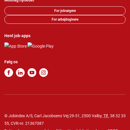
Modtag nyheder
For jobsøgere
For arbejdsgivere
Hent job-apps
Følg os
© Jobindex A/S, Carl Jacobsens Vej 29-31, 2500 Valby,
Tlf.
38 32 33
55
, CVR-nr. 21367087