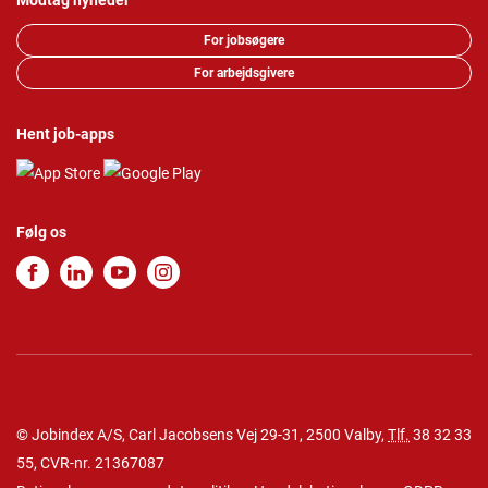
Modtag nyheder
For jobsøgere
For arbejdsgivere
Hent job-apps
Følg os
© Jobindex A/S, Carl Jacobsens Vej 29-31, 2500 Valby,
Tlf.
38 32 33
55
, CVR-nr. 21367087