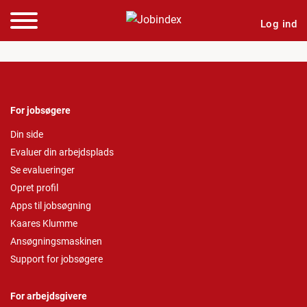
Log ind
For jobsøgere
Din side
Evaluer din arbejdsplads
Se evalueringer
Opret profil
Apps til jobsøgning
Kaares Klumme
Ansøgningsmaskinen
Support for jobsøgere
For arbejdsgivere