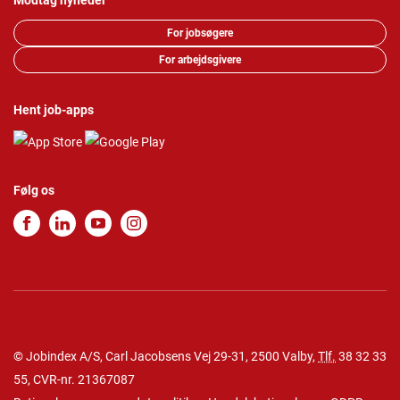
Modtag nyheder
For jobsøgere
For arbejdsgivere
Hent job-apps
Følg os
© Jobindex A/S, Carl Jacobsens Vej 29-31, 2500 Valby,
Tlf.
38 32 33
55
, CVR-nr. 21367087