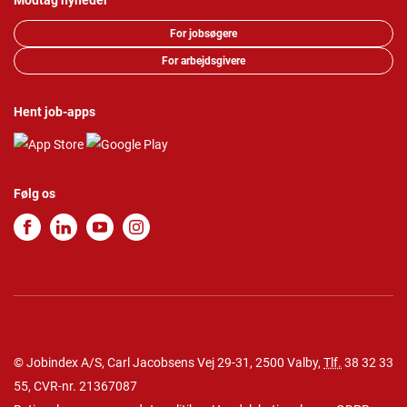
Modtag nyheder
For jobsøgere
For arbejdsgivere
Hent job-apps
Følg os
© Jobindex A/S, Carl Jacobsens Vej 29-31, 2500 Valby,
Tlf.
38 32 33
55
, CVR-nr. 21367087