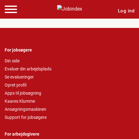
Log ind
For jobsøgere
Din side
Evaluer din arbejdsplads
Se evalueringer
Opret profil
Apps til jobsøgning
Kaares Klumme
Ansøgningsmaskinen
Support for jobsøgere
For arbejdsgivere