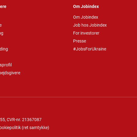
vere
Om Jobindex
Om Jobindex
e
Job hos Jobindex
ng
For investorer
Presse
ding
#JobsForUkraine
profil
bejdsgivere
 55
, CVR-nr. 21367087
ookiepolitik
(
ret samtykke
)