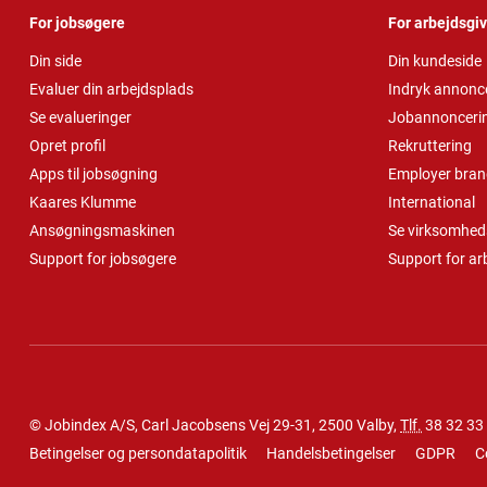
For jobsøgere
For arbejdsgi
Din side
Din kundeside
Evaluer din arbejdsplads
Indryk annonc
Se evalueringer
Jobannonceri
Opret profil
Rekruttering
Apps til jobsøgning
Employer bran
Kaares Klumme
International
Ansøgningsmaskinen
Se virksomheds
Support for jobsøgere
Support for ar
© Jobindex A/S, Carl Jacobsens Vej 29-31, 2500 Valby,
Tlf.
38 32 33
Betingelser og persondatapolitik
Handelsbetingelser
GDPR
C