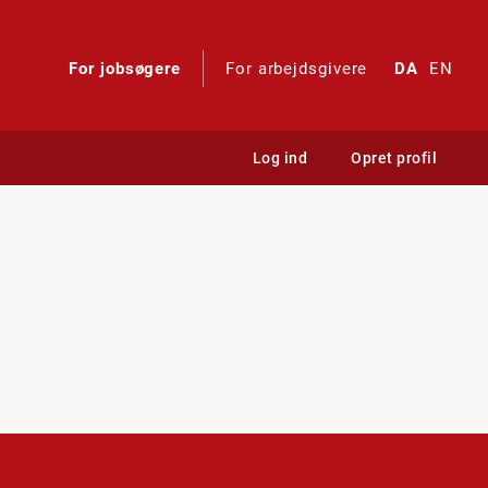
For jobsøgere
For arbejdsgivere
DA
EN
Log ind
Opret profil